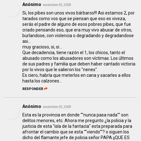
Anónimo
noviembre 02, 2009
Si, los pibes son unos vivos bárbaros!!! Asi estamos 2, por
tarados como vos que se piensan que eso es viveza,
serás el padre de alguno de esos pobres pibes, que fue
criado pensando eso, que era muy vivo abusar de otros,
burlandose, con violencia o degradando y degradandose
asi...
muy gracioso, si, si...
Que decadencia, tiene razón el 1, los chicos, tanto el
abusado como los abusadores son víctimas. Los últimos
de sus padres y familia que deben haber cantado victoria
por lo vivos que le salieron los "nenes".
Es ciero, habría que meterlos en cana y sacarles a ellos
hasta los calzones...
RESPONDER
Anónimo
noviembre 02, 2009
Esta es la provincia en donde ""nunca pasa nada"" son
delitos menores, etc. Ahora me pregunto ¿la policia y la
justicia de esta "isla de la fantacia" esta preparada para
afrontar el cambio que se esta ""viendo""? o siguen los
dicho del flamante jefe de policia señor PAPA ¡¡QUE ES