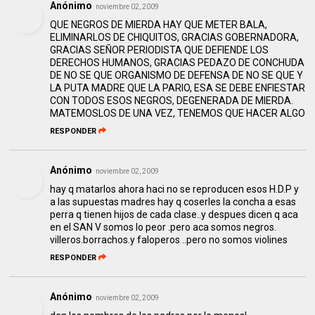
Anónimo
noviembre 02, 2009
QUE NEGROS DE MIERDA HAY QUE METER BALA,
ELIMINARLOS DE CHIQUITOS, GRACIAS GOBERNADORA,
GRACIAS SEÑOR PERIODISTA QUE DEFIENDE LOS
DERECHOS HUMANOS, GRACIAS PEDAZO DE CONCHUDA
DE NO SE QUE ORGANISMO DE DEFENSA DE NO SE QUE Y
LA PUTA MADRE QUE LA PARIO, ESA SE DEBE ENFIESTAR
CON TODOS ESOS NEGROS, DEGENERADA DE MIERDA.
MATEMOSLOS DE UNA VEZ, TENEMOS QUE HACER ALGO
RESPONDER
Anónimo
noviembre 02, 2009
hay q matarlos ahora haci no se reproducen esos H.D.P y
a las supuestas madres hay q coserles la concha a esas
perra q tienen hijos de cada clase..y despues dicen q aca
en el SAN V somos lo peor .pero aca somos negros.
villeros.borrachos.y faloperos ..pero no somos violines
RESPONDER
Anónimo
noviembre 02, 2009