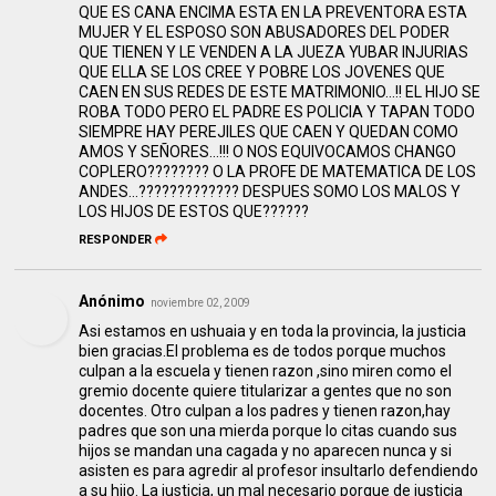
QUE ES CANA ENCIMA ESTA EN LA PREVENTORA ESTA
MUJER Y EL ESPOSO SON ABUSADORES DEL PODER
QUE TIENEN Y LE VENDEN A LA JUEZA YUBAR INJURIAS
QUE ELLA SE LOS CREE Y POBRE LOS JOVENES QUE
CAEN EN SUS REDES DE ESTE MATRIMONIO...!! EL HIJO SE
ROBA TODO PERO EL PADRE ES POLICIA Y TAPAN TODO
SIEMPRE HAY PEREJILES QUE CAEN Y QUEDAN COMO
AMOS Y SEÑORES...!!! O NOS EQUIVOCAMOS CHANGO
COPLERO???????? O LA PROFE DE MATEMATICA DE LOS
ANDES...????????????? DESPUES SOMO LOS MALOS Y
LOS HIJOS DE ESTOS QUE??????
RESPONDER
Anónimo
noviembre 02, 2009
Asi estamos en ushuaia y en toda la provincia, la justicia
bien gracias.El problema es de todos porque muchos
culpan a la escuela y tienen razon ,sino miren como el
gremio docente quiere titularizar a gentes que no son
docentes. Otro culpan a los padres y tienen razon,hay
padres que son una mierda porque lo citas cuando sus
hijos se mandan una cagada y no aparecen nunca y si
asisten es para agredir al profesor insultarlo defendiendo
a su hijo. La justicia, un mal necesario porque de justicia