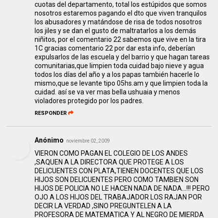
cuotas del departamento, total los estúpidos que somos
nosotros estaremos pagando el dto que viven tranquilos
los abusadores y matándose de risa de todos nosotros
los jiles y se dan el gusto de maltratarlos a los demás
niñitos, por el comentario 22 sabemos que vive en la tira
1C gracias comentario 22 por dar esta info, deberían
expulsarlos de las escuela y del barrio y que hagan tareas
comunitarias,que limpien toda cuidad bajo nieve y agua
todos los días del año y a los papas también hacerle lo
mismo,que se levante tipo 05hs.am y que limpien toda la
cuidad. así se va ver mas bella ushuaia y menos
violadores protegido por los padres.
RESPONDER
Anónimo
noviembre 02, 2009
VIERON COMO PAGAN EL COLEGIO DE LOS ANDES
,SAQUEN A LA DIRECTORA QUE PROTEGE A LOS
DELICUENTES CON PLATA,TIENEN DOCENTES QUE LOS
HIJOS SON DELICUENTES PERO COMO TAMBIEN SON
HIJOS DE POLICIA NO LE HACEN NADA DE NADA...!!! PERO
OJO A LOS HIJOS DEL TRABAJADOR LOS RAJAN POR
DECIR LA VERDAD ,SINO PREGUNTELEN A LA
PROFESORA DE MATEMATICA Y AL NEGRO DE MIERDA