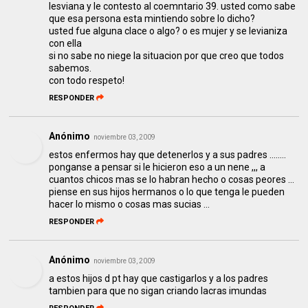
lesviana y le contesto al coemntario 39. usted como sabe
que esa persona esta mintiendo sobre lo dicho?
usted fue alguna clace o algo? o es mujer y se levianiza
con ella
si no sabe no niege la situacion por que creo que todos
sabemos.
con todo respeto!
RESPONDER
Anónimo
noviembre 03, 2009
estos enfermos hay que detenerlos y a sus padres ........
ponganse a pensar si le hicieron eso a un nene ,,, a
cuantos chicos mas se lo habran hecho o cosas peores ...
piense en sus hijos hermanos o lo que tenga le pueden
hacer lo mismo o cosas mas sucias ...
RESPONDER
Anónimo
noviembre 03, 2009
a estos hijos d pt hay que castigarlos y a los padres
tambien para que no sigan criando lacras imundas