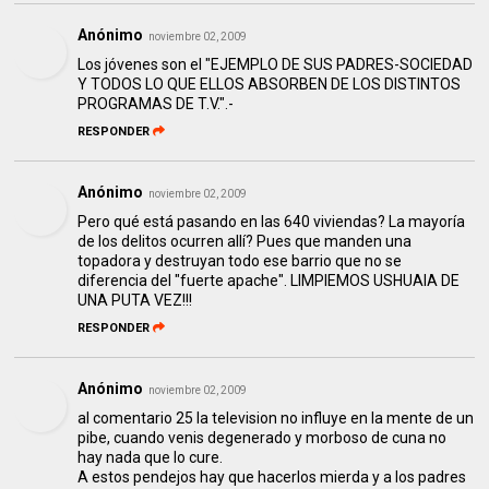
Anónimo
noviembre 02, 2009
Los jóvenes son el "EJEMPLO DE SUS PADRES-SOCIEDAD
Y TODOS LO QUE ELLOS ABSORBEN DE LOS DISTINTOS
PROGRAMAS DE T.V.".-
RESPONDER
Anónimo
noviembre 02, 2009
Pero qué está pasando en las 640 viviendas? La mayoría
de los delitos ocurren allí? Pues que manden una
topadora y destruyan todo ese barrio que no se
diferencia del "fuerte apache". LIMPIEMOS USHUAIA DE
UNA PUTA VEZ!!!
RESPONDER
Anónimo
noviembre 02, 2009
al comentario 25 la television no influye en la mente de un
pibe, cuando venis degenerado y morboso de cuna no
hay nada que lo cure.
A estos pendejos hay que hacerlos mierda y a los padres