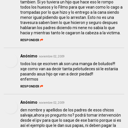
tambien. Si yo tuviera un hijo que hace eso le rompo
todos los huesos y lo Filmo para que vean como lo cago a
trompadas por lo que hizo y lo entrego a la cana siendo
menor igual pidiendo que lo arrestan. Esto no es una
travesura saben bien lo que hicieron y seguro despues
hablaran los padres diciendo mi nene no sabia lo que
hacia y mientras tanto le cagaron la cabeza a la victima.
RESPONDER
Anónimo
noviembre 02, 2009
todos los qe escriven ak son una manga de boludos!!!
xqe como van aa deciir tanta pelotudeces sii le estariia
pasando asus hijo qe van a decir piedad!!
enfermos
RESPONDER
Anónimo
noviembre 02, 2009
den nombre y apellidos de los padres de esos chicos
salvaje,ahora yo pregunto no? podrá tomar intervención
desde el ipv para que lo saque de ese barrio porque si es
así el ejemplo que le dan sus papas, ni deben pagar la