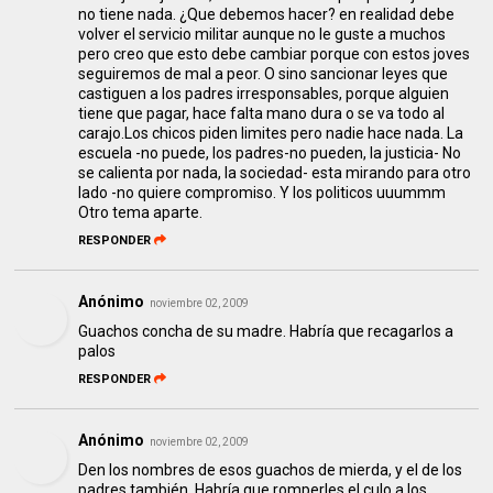
no tiene nada. ¿Que debemos hacer? en realidad debe
volver el servicio militar aunque no le guste a muchos
pero creo que esto debe cambiar porque con estos joves
seguiremos de mal a peor. O sino sancionar leyes que
castiguen a los padres irresponsables, porque alguien
tiene que pagar, hace falta mano dura o se va todo al
carajo.Los chicos piden limites pero nadie hace nada. La
escuela -no puede, los padres-no pueden, la justicia- No
se calienta por nada, la sociedad- esta mirando para otro
lado -no quiere compromiso. Y los politicos uuummm
Otro tema aparte.
RESPONDER
Anónimo
noviembre 02, 2009
Guachos concha de su madre. Habría que recagarlos a
palos
RESPONDER
Anónimo
noviembre 02, 2009
Den los nombres de esos guachos de mierda, y el de los
padres también. Habría que romperles el culo a los