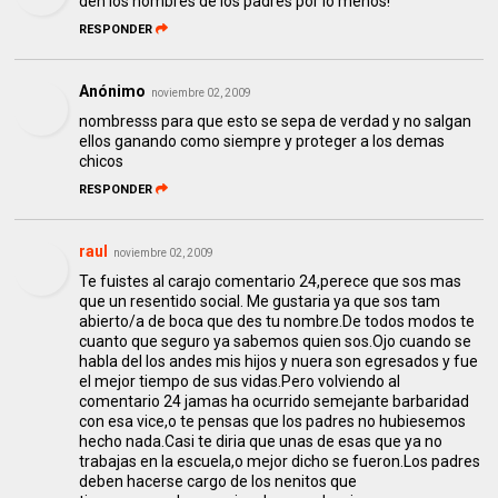
den los nombres de los padres por lo menos!
RESPONDER
Anónimo
noviembre 02, 2009
nombresss para que esto se sepa de verdad y no salgan
ellos ganando como siempre y proteger a los demas
chicos
RESPONDER
raul
noviembre 02, 2009
Te fuistes al carajo comentario 24,perece que sos mas
que un resentido social. Me gustaria ya que sos tam
abierto/a de boca que des tu nombre.De todos modos te
cuanto que seguro ya sabemos quien sos.Ojo cuando se
habla del los andes mis hijos y nuera son egresados y fue
el mejor tiempo de sus vidas.Pero volviendo al
comentario 24 jamas ha ocurrido semejante barbaridad
con esa vice,o te pensas que los padres no hubiesemos
hecho nada.Casi te diria que unas de esas que ya no
trabajas en la escuela,o mejor dicho se fueron.Los padres
deben hacerse cargo de los nenitos que