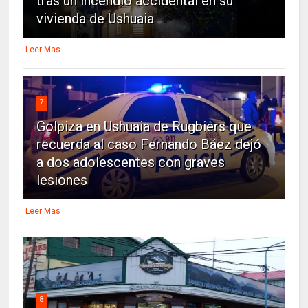
tras un incendio accidental en su
vivienda de Ushuaia
Leer Mas
7
Golpiza en Ushuaia de Rugbiers que
recuerda al caso Fernando Báez dejó
a dos adolescentes con graves
lesiones
Leer Mas
8