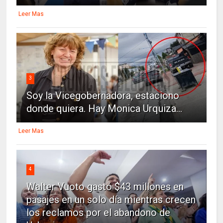
Leer Mas
3
Soy la Vicegobernadora, estaciono
donde quiera. Hay Monica Urquiza...
Leer Mas
4
Walter Vuoto gastó $43 millones en
pasajes en un solo día mientras crecen
los reclamos por el abandono de