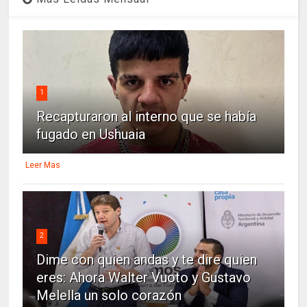
1
Recapturaron al interno que se había
fugado en Ushuaia
Leer Mas
2
Dime con quien andas y te dire quien
eres: Ahora Walter Vuoto y Gustavo
Melella un solo corazón