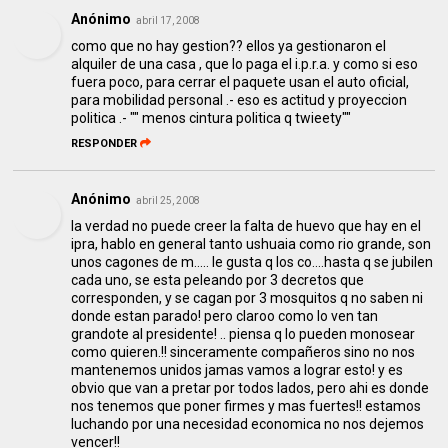
Anónimo
abril 17, 2008
como que no hay gestion?? ellos ya gestionaron el
alquiler de una casa , que lo paga el i.p.r.a. y como si eso
fuera poco, para cerrar el paquete usan el auto oficial,
para mobilidad personal .- eso es actitud y proyeccion
politica .- "" menos cintura politica q twieety""
RESPONDER
Anónimo
abril 25, 2008
la verdad no puede creer la falta de huevo que hay en el
ipra, hablo en general tanto ushuaia como rio grande, son
unos cagones de m..... le gusta q los co....hasta q se jubilen
cada uno, se esta peleando por 3 decretos que
corresponden, y se cagan por 3 mosquitos q no saben ni
donde estan parado! pero claroo como lo ven tan
grandote al presidente! .. piensa q lo pueden monosear
como quieren.!! sinceramente compañeros sino no nos
mantenemos unidos jamas vamos a lograr esto! y es
obvio que van a pretar por todos lados, pero ahi es donde
nos tenemos que poner firmes y mas fuertes!! estamos
luchando por una necesidad economica no nos dejemos
vencer!!