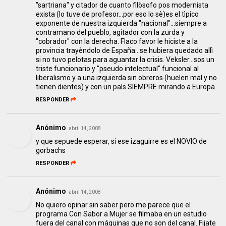
"sartriana" y citador de cuanto filòsofo pos modernista
exista (lo tuve de profesor...por eso lo sè)es el tìpico
exponente de nuestra izquierda "nacional"...siempre a
contramano del pueblo, agitador con la zurda y
"cobrador" con la derecha. Flaco favor le hiciste a la
provincia trayèndolo de España...se hubiera quedado allì
si no tuvo pelotas para aguantar la crisis. Veksler...sos un
triste funcionario y "pseudo intelectual" funcional al
liberalismo y a una izquierda sin obreros (huelen mal y no
tienen dientes) y con un paìs SIEMPRE mirando a Europa.
RESPONDER
Anónimo
abril 14, 2008
y que sepuede esperar, si ese izaguirre es el NOVIO de
gorbachs
RESPONDER
Anónimo
abril 14, 2008
No quiero opinar sin saber pero me parece que el
programa Con Sabor a Mujer se filmaba en un estudio
fuera del canal con máquinas que no son del canal. Fijate