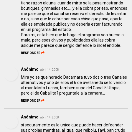
tiene razon alguna, cuando mirta se la pasa mostrando
boutiques, gimnasios etc..... y ella cobra por eso, entonces
me parece que el canal se reserva el derecho de levantar
o no, si no que le cobre por cada chivo que pasa, aparte
ella es empleada publica y no deberia estar facturando
en un programa del estado.
Para mi, esta bien que lo haga el programa sea bueno o
malo, pero esos chivos y publicidades ella las cobra
asique me parece que sergio defiende lo indefendible.
RESPONDER
Anónimo
abril 14, 2008
Mira yo se que horacio Dacamara tuvo dos o tres Canales
alternativos y uno de ellos el 6 de avellaneda se lo vendio
al mantalista Luconi, tambien supe del Canal 5 Utopia,
pero el de Caballito? preguntale a la camara...
RESPONDER
Anónimo
abril 14, 2008
si seguramente es lo unico que puede hacer defeender
sus propias mentiras, al igual que reibolu, favi, pan crudo