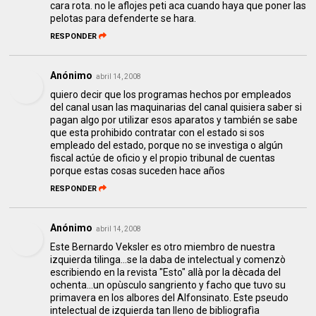
cara rota. no le aflojes peti aca cuando haya que poner las
pelotas para defenderte se hara.
RESPONDER
Anónimo
abril 14, 2008
quiero decir que los programas hechos por empleados
del canal usan las maquinarias del canal quisiera saber si
pagan algo por utilizar esos aparatos y también se sabe
que esta prohibido contratar con el estado si sos
empleado del estado, porque no se investiga o algún
fiscal actúe de oficio y el propio tribunal de cuentas
porque estas cosas suceden hace años
RESPONDER
Anónimo
abril 14, 2008
Este Bernardo Veksler es otro miembro de nuestra
izquierda tilinga...se la daba de intelectual y comenzò
escribiendo en la revista "Esto" allà por la dècada del
ochenta...un opùsculo sangriento y facho que tuvo su
primavera en los albores del Alfonsinato. Este pseudo
intelectual de izquierda tan lleno de bibliografìa