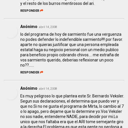
y el resto de los burros mentirosos del ari.
RESPONDER
Anónimo
abril 14, 2008
lo del programa de hoy de sarmiento fue una verguenza
no podes defender lo indefendible sarmiento!!!! por favor.
aparte no quieras justificar que una persona empleada
estatal haga su negocio personal con un medio publico
para beneficio propio cobrando chivos.... me extraña de
vos sarmiento querido, deberias reflexionar un poco
no??......
RESPONDER
Anónimo
abril 14, 2008
Es muy peligroso lo que plantea este Sr. Bernardo Veksler.
Segun sus declaraciones, el determina que puedo ver y
que no.Si no ne gusta el programa de Mirta, lo cambio al 7
o lo apago, pero dejame que lo determine yo.Vos Veksler
no sos nadie, entendeme NADIE, para decidir por mi.Lo
unico que nos faltaba era que el ARI tome semejante giro
a la derecha.El problema es que esta gente no perdona a