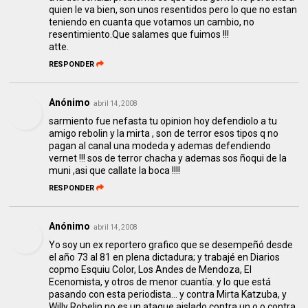
quien le va bien, son unos resentidos pero lo que no estan
teniendo en cuanta que votamos un cambio, no
resentimiento.Que salames que fuimos !!!
atte.
RESPONDER
Anónimo
abril 14, 2008
sarmiento fue nefasta tu opinion hoy defendiolo a tu
amigo rebolin y la mirta , son de terror esos tipos q no
pagan al canal una modeda y ademas defendiendo
vernet !!! sos de terror chacha y ademas sos ñoqui de la
muni ,asi que callate la boca !!!!
RESPONDER
Anónimo
abril 14, 2008
Yo soy un ex reportero grafico que se desempeñó desde
el año 73 al 81 en plena dictadura; y trabajé en Diarios
copmo Esquiu Color, Los Andes de Mendoza, El
Ecenomista, y otros de menor cuantía. y lo que está
pasando con esta periodista... y contra Mirta Katzuba, y
Willy Robelin no es un ataque aislado contra un o o contra