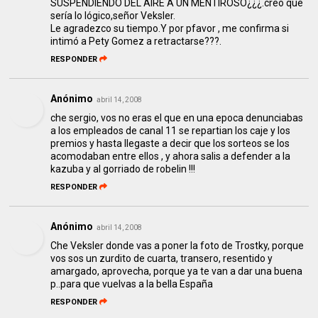
SUSPENDIENDO DEL AIRE A UN MENTIROSO¿¿¿.creo que
sería lo lógico,señor Veksler.
Le agradezco su tiempo.Y por pfavor , me confirma si
intimó a Pety Gomez a retractarse???.
RESPONDER
Anónimo
abril 14, 2008
che sergio, vos no eras el que en una epoca denunciabas
a los empleados de canal 11 se repartian los caje y los
premios y hasta llegaste a decir que los sorteos se los
acomodaban entre ellos , y ahora salis a defender a la
kazuba y al gorriado de robelin !!!
RESPONDER
Anónimo
abril 14, 2008
Che Veksler donde vas a poner la foto de Trostky, porque
vos sos un zurdito de cuarta, transero, resentido y
amargado, aprovecha, porque ya te van a dar una buena
p..para que vuelvas a la bella España
RESPONDER