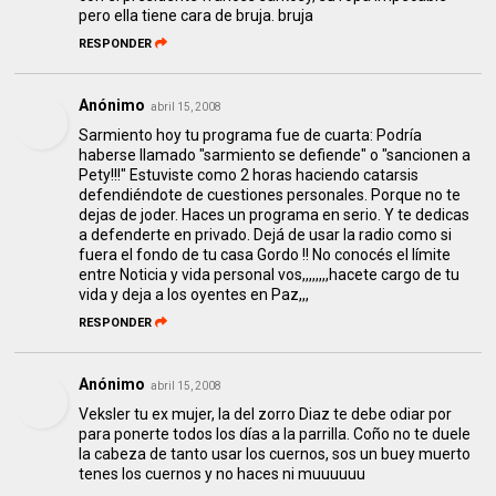
pero ella tiene cara de bruja. bruja
RESPONDER
Anónimo
abril 15, 2008
Sarmiento hoy tu programa fue de cuarta: Podría
haberse llamado "sarmiento se defiende" o "sancionen a
Pety!!!" Estuviste como 2 horas haciendo catarsis
defendiéndote de cuestiones personales. Porque no te
dejas de joder. Haces un programa en serio. Y te dedicas
a defenderte en privado. Dejá de usar la radio como si
fuera el fondo de tu casa Gordo !! No conocés el límite
entre Noticia y vida personal vos,,,,,,,,hacete cargo de tu
vida y deja a los oyentes en Paz,,,
RESPONDER
Anónimo
abril 15, 2008
Veksler tu ex mujer, la del zorro Diaz te debe odiar por
para ponerte todos los días a la parrilla. Coño no te duele
la cabeza de tanto usar los cuernos, sos un buey muerto
tenes los cuernos y no haces ni muuuuuu