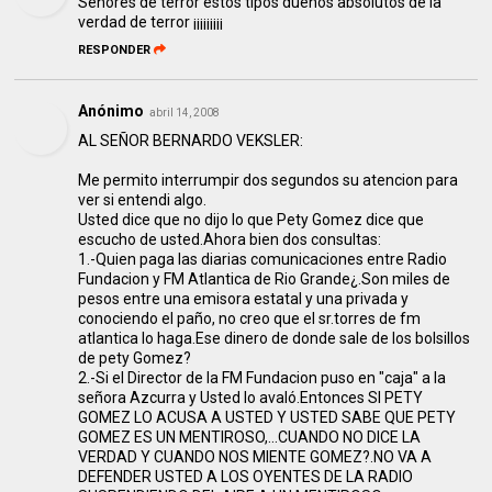
Señores de terror estos tipos dueños absolutos de la
verdad de terror ¡¡¡¡¡¡¡¡¡
RESPONDER
Anónimo
abril 14, 2008
AL SEÑOR BERNARDO VEKSLER:
Me permito interrumpir dos segundos su atencion para
ver si entendi algo.
Usted dice que no dijo lo que Pety Gomez dice que
escucho de usted.Ahora bien dos consultas:
1.-Quien paga las diarias comunicaciones entre Radio
Fundacion y FM Atlantica de Rio Grande¿.Son miles de
pesos entre una emisora estatal y una privada y
conociendo el paño, no creo que el sr.torres de fm
atlantica lo haga.Ese dinero de donde sale de los bolsillos
de pety Gomez?
2.-Si el Director de la FM Fundacion puso en "caja" a la
señora Azcurra y Usted lo avaló.Entonces SI PETY
GOMEZ LO ACUSA A USTED Y USTED SABE QUE PETY
GOMEZ ES UN MENTIROSO,...CUANDO NO DICE LA
VERDAD Y CUANDO NOS MIENTE GOMEZ?.NO VA A
DEFENDER USTED A LOS OYENTES DE LA RADIO