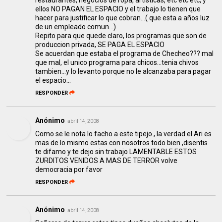
restaurantes, negocios de ropa, artisticas, etc etc etc, y
ellos NO PAGAN EL ESPACIO y el trabajo lo tienen que
hacer para justificar lo que cobran...( que esta a años luz
de un empleado comun...)
Repito para que quede claro, los programas que son de
produccion privada, SE PAGA EL ESPACIO
Se acuerdan que estaba el programa de Checheo??? mal
que mal, el unico programa para chicos...tenia chivos
tambien...y lo levanto porque no le alcanzaba para pagar
el espacio...
RESPONDER
Anónimo
abril 14, 2008
Como se le nota lo facho a este tipejo , la verdad el Ari es
mas de lo mismo estas con nosotros todo bien ,disentis
te difamo y te dejo sin trabajo LAMENTABLE ESTOS
ZURDITOS VENIDOS A MAS DE TERROR volve
democracia por favor
RESPONDER
Anónimo
abril 14, 2008