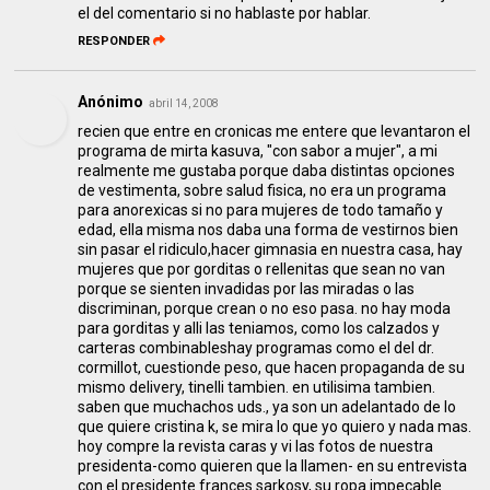
el del comentario si no hablaste por hablar.
RESPONDER
Anónimo
abril 14, 2008
recien que entre en cronicas me entere que levantaron el
programa de mirta kasuva, "con sabor a mujer", a mi
realmente me gustaba porque daba distintas opciones
de vestimenta, sobre salud fisica, no era un programa
para anorexicas si no para mujeres de todo tamaño y
edad, ella misma nos daba una forma de vestirnos bien
sin pasar el ridiculo,hacer gimnasia en nuestra casa, hay
mujeres que por gorditas o rellenitas que sean no van
porque se sienten invadidas por las miradas o las
discriminan, porque crean o no eso pasa. no hay moda
para gorditas y alli las teniamos, como los calzados y
carteras combinableshay programas como el del dr.
cormillot, cuestionde peso, que hacen propaganda de su
mismo delivery, tinelli tambien. en utilisima tambien.
saben que muchachos uds., ya son un adelantado de lo
que quiere cristina k, se mira lo que yo quiero y nada mas.
hoy compre la revista caras y vi las fotos de nuestra
presidenta-como quieren que la llamen- en su entrevista
con el presidente frances sarkosy, su ropa impecable