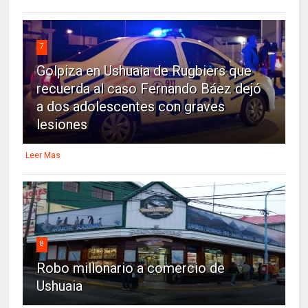
7
Golpiza en Ushuaia de Rugbiers que
recuerda al caso Fernando Báez dejó
a dos adolescentes con graves
lesiones
Leer Mas
8
Robo millonario a comercio de
Ushuaia