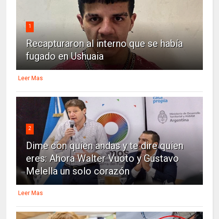
1
Recapturaron al interno que se había
fugado en Ushuaia
Leer Mas
2
Dime con quien andas y te dire quien
eres: Ahora Walter Vuoto y Gustavo
Melella un solo corazón
Leer Mas