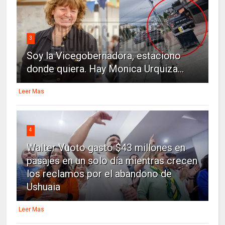
3
Soy la Vicegobernadora, estaciono
donde quiera. Hay Monica Urquiza...
Leer Mas
4
Walter Vuoto gastó $43 millones en
pasajes en un solo día mientras crecen
los reclamos por el abandono de
Ushuaia
Leer Mas