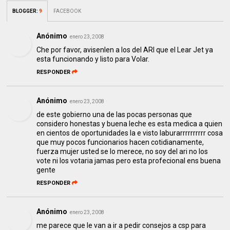
BLOGGER
:
9
FACEBOOK
Anónimo
enero 23, 2008
Che por favor, avisenlen a los del ARI que el Lear Jet ya
esta funcionando y listo para Volar.
RESPONDER
Anónimo
enero 23, 2008
de este gobierno una de las pocas personas que
considero honestas y buena leche es esta medica a quien
en cientos de oportunidades la e visto laburarrrrrrrrrr cosa
que muy pocos funcionarios hacen cotidianamente,
fuerza mujer usted se lo merece, no soy del ari no los
vote ni los votaria jamas pero esta profecional ens buena
gente
RESPONDER
Anónimo
enero 23, 2008
me parece que le van a ir a pedir consejos a csp para