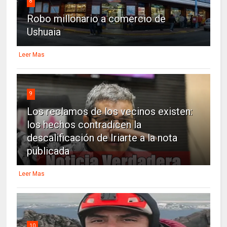
8
Robo millonario a comercio de
Ushuaia
Leer Mas
9
Los reclamos de los vecinos existen:
los hechos contradicen la
descalificación de Iriarte a la nota
publicada
Leer Mas
10