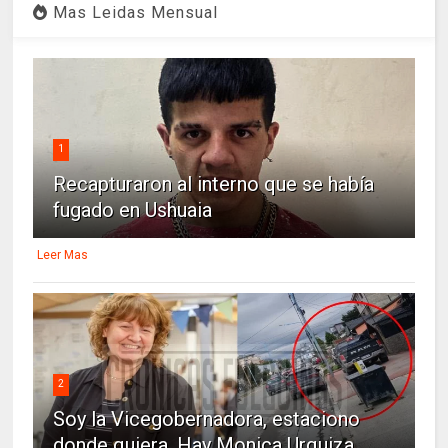
Mas Leidas Mensual
1
Recapturaron al interno que se había
fugado en Ushuaia
Leer Mas
2
Soy la Vicegobernadora, estaciono
donde quiera. Hay Monica Urquiza...