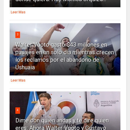
Leer Mas
3
Walter Vuoto gastó $43 millones en
pasajes en un solo día mientras crecen
los reclamos por el abandono de
Ushuaia
Leer Mas
4
Dime con quien andas y te dire quien
eres: Ahora Walter Vuoto y Gustavo