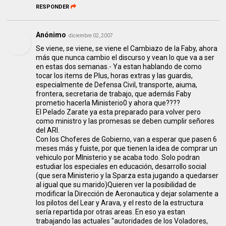
RESPONDER
Anónimo
diciembre 02, 2007
Se viene, se viene, se viene el Cambiazo de la Faby, ahora
más que nunca cambio el discurso y vean lo que va a ser
en estas dos semanas.- Ya estan hablando de como
tocar los items de Plus, horas extras y las guardis,
especialmente de Defensa Civil, transporte, aiuma,
frontera, secretaria de trabajo, que además Faby
prometio hacerla Ministerio0 y ahora que????
El Pelado Zarate ya esta preparado para volver pero
como ministro y las promesas se deben cumplir señores
del ARI.
Con los Choferes de Gobierno, van a esperar que pasen 6
meses más y fuiste, por que tienen la idea de comprar un
vehiculo por MInisterio y se acaba todo. Solo podran
estudiar los especiales en educación, desarrollo social
(que sera Ministerio y la Sparza esta jugando a quedarser
al igual que su marido)Quieren ver la posibilidad de
modificar la Dirección de Aeronautica y dejar solamente a
los pilotos del Lear y Arava, y el resto de la estructura
sería repartida por otras areas. En eso ya estan
trabajando las actuales "autoridades de los Voladores,