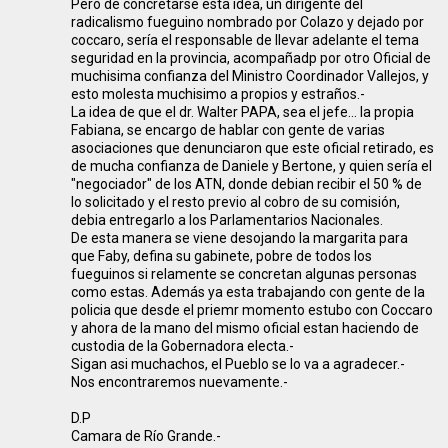
Pero de concretarse esta idea, un dirigente del
radicalismo fueguino nombrado por Colazo y dejado por
coccaro, sería el responsable de llevar adelante el tema
seguridad en la provincia, acompañadp por otro Oficial de
muchisima confianza del Ministro Coordinador Vallejos, y
esto molesta muchisimo a propios y estraños.-
La idea de que el dr. Walter PAPA, sea el jefe... la propia
Fabiana, se encargo de hablar con gente de varias
asociaciones que denunciaron que este oficial retirado, es
de mucha confianza de Daniele y Bertone, y quien sería el
"negociador" de los ATN, donde debian recibir el 50 % de
lo solicitado y el resto previo al cobro de su comisión,
debia entregarlo a los Parlamentarios Nacionales.
De esta manera se viene desojando la margarita para
que Faby, defina su gabinete, pobre de todos los
fueguinos si relamente se concretan algunas personas
como estas. Además ya esta trabajando con gente de la
policia que desde el priemr momento estubo con Coccaro
y ahora de la mano del mismo oficial estan haciendo de
custodia de la Gobernadora electa.-
Sigan asi muchachos, el Pueblo se lo va a agradecer.-
Nos encontraremos nuevamente.-
D.P
Camara de Río Grande.-