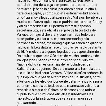
hablar con el Comisario Gral Barrozo, ex legislador y
actual director de la caja compensadora, para tentarlo
para ser el jefe de la policia, por ahora habría un alto %
para que acepte, y como subjefe estarían estudiando a
un Oficial muy allegado al ex-ministro Vallejos, hombre de
mucha confianza, quien era el padrino de los hnos. Godoy
y otros preferidos del Superministro y su esposa y
secretaria Lizy, este oficial és el jefe de la custodia de
Vallejos, o mejor dicho era, y quien armaba todo para
acompañar y cuidar a su esposa secretaria y a la
hermana la gordita, me inmagin que ya saben de quien se
habla, en la Legislatura hace unos días se hablo bastante
de EL. Y molesta a algunos legisladores, especialmente a
Raiboult, por que este Oficial es de Mucha confianza de
Vallejos y no entiene como le ofrecen ser el Subjefe,
"habria dicho ven es una más de las boludeces de
Bafiana"y asi seguimos. De esta manera la formula para
la cupula policial sería Barrozo - Velez, si así es señores, lo
que implica que pasan a retiro más de 12 Oficiales, entre
ellos uno de los elegidos por gente del ari y la justicia para
estar en la cupula policial, de esta manera, se volvería a
repertir la historia de Colazo de descabezar a toda la
cupula, lo que en muchos oficiales y suboficiales les
molesto, por la Instirución que va a ser manoseada
nuevamente.-