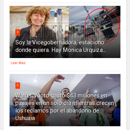
4
Soy la Vicegobernadora, estaciono
donde quiera. Hay Monica Urquiza...
Leer Mas
5
Walter Vuoto gastó $43 millones en
pasajes en un solo día mientras crecen
los reclamos por el abandono de
Ushuaia