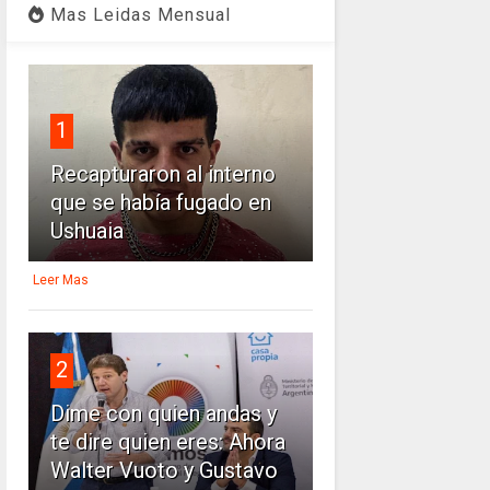
Mas Leidas Mensual
1
Recapturaron al interno
que se había fugado en
Ushuaia
Leer Mas
2
Dime con quien andas y
te dire quien eres: Ahora
Walter Vuoto y Gustavo