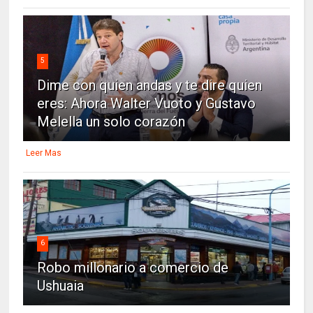
5
Dime con quien andas y te dire quien
eres: Ahora Walter Vuoto y Gustavo
Melella un solo corazón
Leer Mas
6
Robo millonario a comercio de
Ushuaia