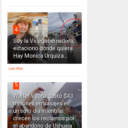
4
Soy la Vicegobernadora,
estaciono donde quiera.
Hay Monica Urquiza...
Leer Mas
5
Walter Vuoto gastó $43
millones en pasajes en
un solo día mientras
crecen los reclamos por
el abandono de Ushuaia