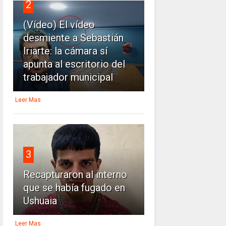
2
(Vídeo) El vídeo
desmiente a Sebastián
Iriarte: la cámara sí
apunta al escritorio del
trabajador municipal
Leer Mas
3
Recapturaron al interno
que se había fugado en
Ushuaia
Leer Mas