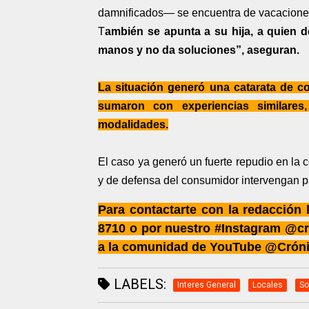
damnificados— se encuentra de vacaciones e
T
ambién se apunta a su hija, a quien d
manos y no da soluciones”, aseguran.
La situación generó una catarata de 
sumaron con experiencias similares
modalidades.
El caso ya generó un fuerte repudio en la 
y de defensa del consumidor intervengan pa
Para contactarte con la redacción
8710 o por nuestro #Instagram @cr
a la comunidad de YouTube @Crón
LABELS:
Interes General
Locales
So