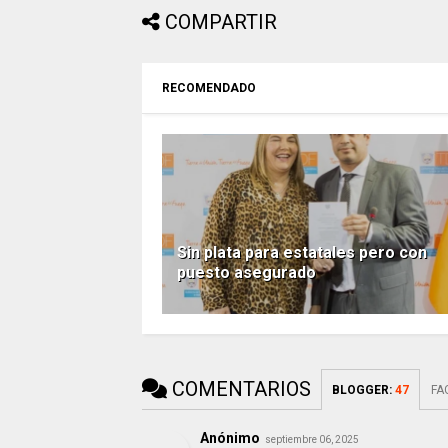
COMPARTIR
RECOMENDADO
Sin plata para estatales pero con
puesto asegurado
COMENTARIOS
BLOGGER
:
47
FA
Anónimo
septiembre 06, 2025