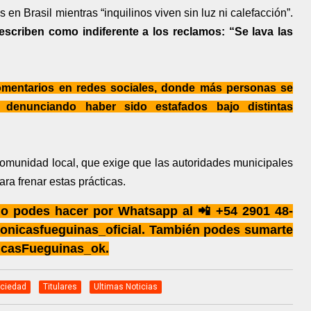
n Brasil mientras “inquilinos viven sin luz ni calefacción”.
escriben como indiferente a los reclamos: “Se lava las
comentarios en redes sociales, donde más personas se
, denunciando haber sido estafados bajo distintas
comunidad local, que exige que las autoridades municipales
ra frenar estas prácticas.
 lo podes hacer por Whatsapp al 📲 +54 2901 48-
onicasfueguinas_oficial. También podes sumarte
icasFueguinas_ok.
ciedad
Titulares
Ultimas Noticias