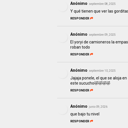
Anónimo
septiembre 08, 2025
Y qué tienen que ver las gordita
RESPONDER
Anónimo
septiembre 09, 2025
El yoryi de camioneros la empasti
roban todo
RESPONDER
Anónimo
septiembre 10, 2025
Jajaja ponele, el que se aloja e
este sucucho🤣🤣🤣🤣
RESPONDER
Anónimo
junio 09, 2026
que bajo tu nivel
RESPONDER