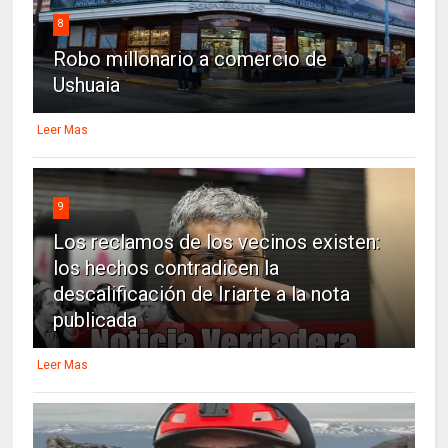
8
Robo millonario a comercio de
Ushuaia
Leer Mas
9
Los reclamos de los vecinos existen:
los hechos contradicen la
descalificación de Iriarte a la nota
publicada
Leer Mas