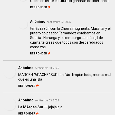
Que bien leíste el futuro si ganaran los libertarios.
RESPONDER
Anónimo
septiembre 03, 2025
tenés razón con la Chorra mugrienta, Massita, y el
putero golpeador Fernandez estabamos en
Suecia , Noruega y Luxemburgo , andáa gil de
cuarta te creés que todos son descerebrados
como vos
RESPONDER
Anónimo
septiembre 03, 2025
MARGEN "APACHE" SUR tan fácil limpiar todo, menos mal
que es una isla
RESPONDER
Anónimo
septiembre 03, 2025
La MArgen Sur!!!!
jajajajaja
RESPONDER