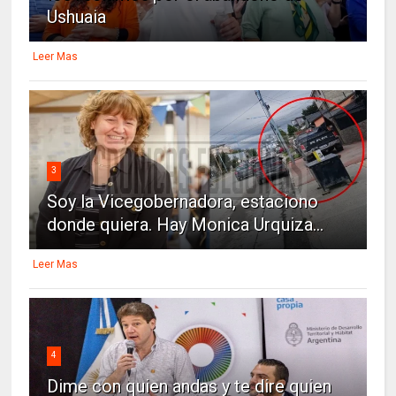
Ushuaia
Leer Mas
3
Soy la Vicegobernadora, estaciono
donde quiera. Hay Monica Urquiza...
Leer Mas
4
Dime con quien andas y te dire quien