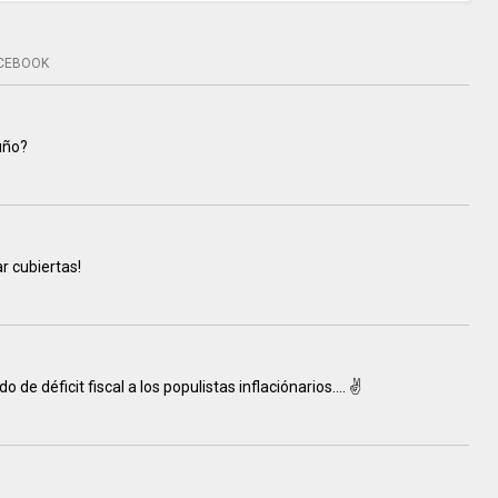
CEBOOK
uño?
ar cubiertas!
do de déficit fiscal a los populistas inflaciónarios.... ✌️