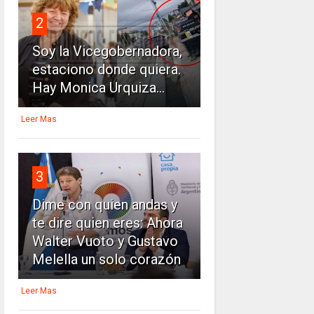
2
Soy la Vicegobernadora,
estaciono donde quiera.
Hay Monica Urquiza...
Leer Mas
3
Dime con quien andas y
te dire quien eres: Ahora
Walter Vuoto y Gustavo
Melella un solo corazón
Leer Mas