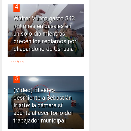
4
Walter Vuoto gastó $43
millones en pasajes en
un solo día mientras
crecen los reclamos por
el abandono de Ushuaia
Leer Mas
5
(Vídeo) El vídeo
desmiente a Sebastián
Iriarte: la cámara sí
apunta al escritorio del
trabajador municipal