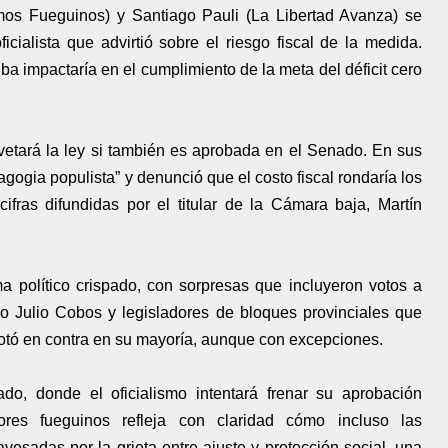
mos Fueguinos) y Santiago Pauli (La Libertad Avanza) se
icialista que advirtió sobre el riesgo fiscal de la medida.
a impactaría en el cumplimiento de la meta del déficit cero
 vetará la ley si también es aprobada en el Senado. En sus
magogia populista” y denunció que el costo fiscal rondaría los
ifras difundidas por el titular de la Cámara baja, Martín
a político crispado, con sorpresas que incluyeron votos a
o Julio Cobos y legisladores de bloques provinciales que
otó en contra en su mayoría, aunque con excepciones.
o, donde el oficialismo intentará frenar su aprobación
dores fueguinos refleja con claridad cómo incluso las
esadas por la grieta entre ajuste y protección social, una