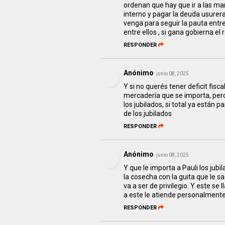
ordenan que hay que ir a las m
interno y pagar la deuda usurera
venga para seguir la pauta entre
entre ellos , si gana gobierna 
RESPONDER
Anónimo
junio 08, 2025
Y si no querés tener deficit fis
mercadería que se importa, pero
los jubilados, si total ya están 
de los jubilados
RESPONDER
Anónimo
junio 08, 2025
Y que le importa a Pauli los jubi
la cosecha con la guita que le sa
va a ser de privilegio. Y este se
a este le atiende personalmente
RESPONDER