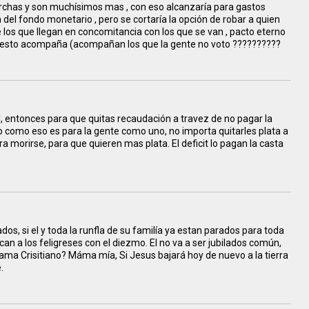
archas y son muchísimos mas , con eso alcanzaría para gastos
 del fondo monetario , pero se cortaría la opción de robar a quien
 los que llegan en concomitancia con los que se van , pacto eterno
el resto acompaña (acompañan los que la gente no voto ??????????
cal, entonces para que quitas recaudación a travez de no pagar la
 como eso es para la gente como uno, no importa quitarles plata a
para morirse, para que quieren mas plata. El deficit lo pagan la casta
lados, si el y toda la runfla de su familía ya estan parados para toda
can a los feligreses con el diezmo. El no va a ser jubilados común,
 llama Crisitiano? Máma mía, Si Jesus bajará hoy de nuevo a la tierra
.