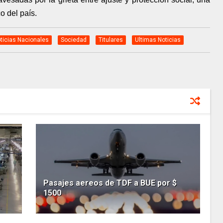
o del país.
ticias Nacionales
Sociedad
Titulares
Ultimas Noticias
Pasajes aereos de TDF a BUE por $
1500