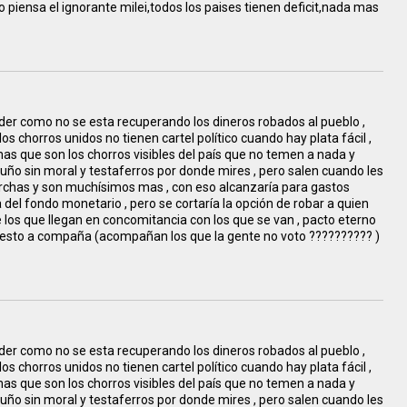
piensa el ignorante milei,todos los paises tienen deficit,nada mas
nder como no se esta recuperando los dineros robados al pueblo ,
s chorros unidos no tienen cartel político cuando hay plata fácil ,
s que son los chorros visibles del país que no temen a nada y
 puño sin moral y testaferros por donde mires , pero salen cuando les
archas y son muchísimos mas , con eso alcanzaría para gastos
 del fondo monetario , pero se cortaría la opción de robar a quien
 los que llegan en concomitancia con los que se van , pacto eterno
el resto a compaña (acompañan los que la gente no voto ?????????? )
nder como no se esta recuperando los dineros robados al pueblo ,
s chorros unidos no tienen cartel político cuando hay plata fácil ,
s que son los chorros visibles del país que no temen a nada y
 puño sin moral y testaferros por donde mires , pero salen cuando les