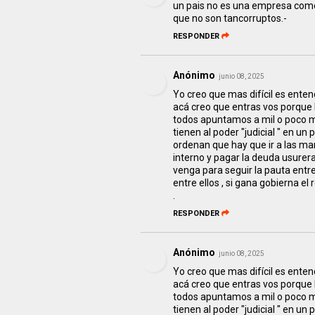
un pais no es una empresa como 
que no son tancorruptos.-
RESPONDER
Anónimo
junio 08, 2025
Yo creo que mas difícil es ente
acá creo que entras vos porque lo
todos apuntamos a mil o poco ma
tienen al poder "judicial " en un
ordenan que hay que ir a las m
interno y pagar la deuda usurera
venga para seguir la pauta entre
entre ellos , si gana gobierna 
.
RESPONDER
Anónimo
junio 08, 2025
Yo creo que mas difícil es ente
acá creo que entras vos porque lo
todos apuntamos a mil o poco ma
tienen al poder "judicial " en un