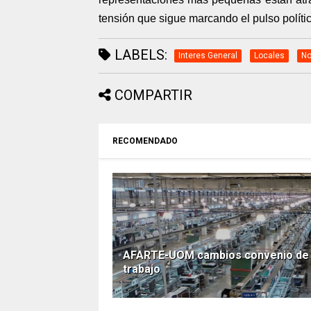
tensión que sigue marcando el pulso polític
LABELS:
Interes General
Locales
No
COMPARTIR
RECOMENDADO
AFARTE-UOM cambios convenio de
trabajo