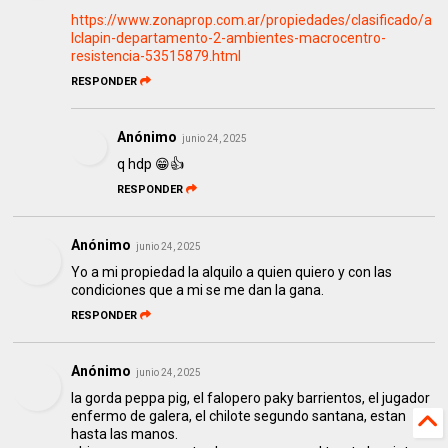
https://www.zonaprop.com.ar/propiedades/clasificado/a
lclapin-departamento-2-ambientes-macrocentro-
resistencia-53515879.html
RESPONDER
Anónimo
junio 24, 2025
q hdp 😁👍
RESPONDER
Anónimo
junio 24, 2025
Yo a mi propiedad la alquilo a quien quiero y con las
condiciones que a mi se me dan la gana.
RESPONDER
Anónimo
junio 24, 2025
la gorda peppa pig, el falopero paky barrientos, el jugador
enfermo de galera, el chilote segundo santana, estan
hasta las manos.