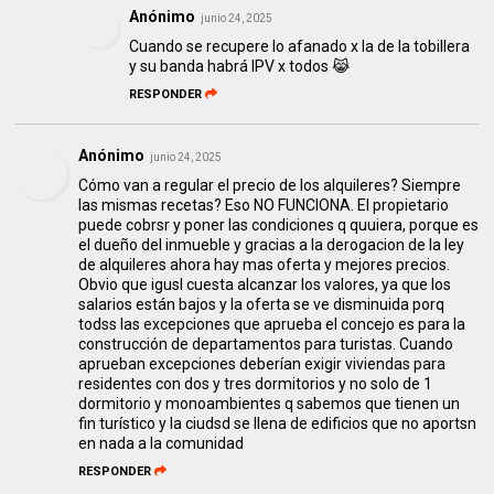
Anónimo
junio 24, 2025
Cuando se recupere lo afanado x la de la tobillera
y su banda habrá IPV x todos 😹
RESPONDER
Anónimo
junio 24, 2025
Cómo van a regular el precio de los alquileres? Siempre
las mismas recetas? Eso NO FUNCIONA. El propietario
puede cobrsr y poner las condiciones q quuiera, porque es
el dueño del inmueble y gracias a la derogacion de la ley
de alquileres ahora hay mas oferta y mejores precios.
Obvio que igusl cuesta alcanzar los valores, ya que los
salarios están bajos y la oferta se ve disminuida porq
todss las excepciones que aprueba el concejo es para la
construcción de departamentos para turistas. Cuando
aprueban excepciones deberían exigir viviendas para
residentes con dos y tres dormitorios y no solo de 1
dormitorio y monoambientes q sabemos que tienen un
fin turístico y la ciudsd se llena de edificios que no aportsn
en nada a la comunidad
RESPONDER