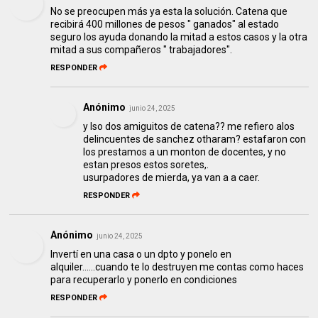
No se preocupen más ya esta la solución. Catena que
recibirá 400 millones de pesos " ganados" al estado
seguro los ayuda donando la mitad a estos casos y la otra
mitad a sus compañeros " trabajadores".
RESPONDER
Anónimo
junio 24, 2025
y lso dos amiguitos de catena?? me refiero alos
delincuentes de sanchez otharam? estafaron con
los prestamos a un monton de docentes, y no
estan presos estos soretes,.
usurpadores de mierda, ya van a a caer.
RESPONDER
Anónimo
junio 24, 2025
Invertí en una casa o un dpto y ponelo en
alquiler......cuando te lo destruyen me contas como haces
para recuperarlo y ponerlo en condiciones
RESPONDER