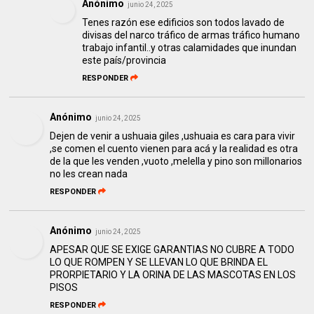
Anónimo
junio 24, 2025
Tenes razón ese edificios son todos lavado de
divisas del narco tráfico de armas tráfico humano
trabajo infantil..y otras calamidades que inundan
este país/provincia
RESPONDER
Anónimo
junio 24, 2025
Dejen de venir a ushuaia giles ,ushuaia es cara para vivir
,se comen el cuento vienen para acá y la realidad es otra
de la que les venden ,vuoto ,melella y pino son millonarios
no les crean nada
RESPONDER
Anónimo
junio 24, 2025
APESAR QUE SE EXIGE GARANTIAS NO CUBRE A TODO
LO QUE ROMPEN Y SE LLEVAN LO QUE BRINDA EL
PRORPIETARIO Y LA ORINA DE LAS MASCOTAS EN LOS
PISOS
RESPONDER