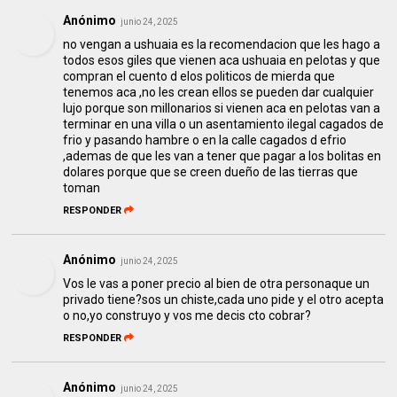
Anónimo
junio 24, 2025
no vengan a ushuaia es la recomendacion que les hago a
todos esos giles que vienen aca ushuaia en pelotas y que
compran el cuento d elos politicos de mierda que
tenemos aca ,no les crean ellos se pueden dar cualquier
lujo porque son millonarios si vienen aca en pelotas van a
terminar en una villa o un asentamiento ilegal cagados de
frio y pasando hambre o en la calle cagados d efrio
,ademas de que les van a tener que pagar a los bolitas en
dolares porque que se creen dueño de las tierras que
toman
RESPONDER
Anónimo
junio 24, 2025
Vos le vas a poner precio al bien de otra personaque un
privado tiene?sos un chiste,cada uno pide y el otro acepta
o no,yo construyo y vos me decis cto cobrar?
RESPONDER
Anónimo
junio 24, 2025