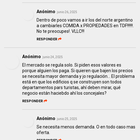
Anónimo
junio 26, 2025
Dentro de poco vamos a ir los del norte argentino
a cambiarles COMIDA x PROPIEDADES en TDF!!!!!!.
No te preocupes!. VLLC!!!
RESPONDER
Anónimo
junio 24, 2025
El mercado se regula solo. Si piden esos valores es
porque alguien los paga. Si quieren que bajen los precios
se necesita mayor demanda y jo regulación... El problema
está en que los edificios q se construyen son todos
departamentos pars turistas, ahí deben mirar, qué
negocio están haciebdo ahí los concejales?
RESPONDER
Anónimo
junio 25, 2025
Se necesita menos demanda. O en todo caso mas
oferta.