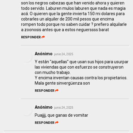
son los negros cabezas que han venido ahora y quieren
todo servido. Laburen mulos laburen que nada es magia
acá. O quieren que la gente invierta 150 mi dolares para
cobrarles un alquiler de 200 mil pesos que encima
rompen todo porque no saben cuidar ? prefiero alquilarle
a zoonosis antes que a estos neguerssss barat
RESPONDER
Anónimo
junio 24, 2025
Y están "aquellas" que usan sus hijos para usurpar
las viviendas que con esfuerzo se construyeron
con mucho trabajo.
Y encima inventan causas contra los propietarios.
Mala gente sinvergüenza son
RESPONDER
Anónimo
junio 24, 2025
Puajjjj, que ganas de vomitar
RESPONDER