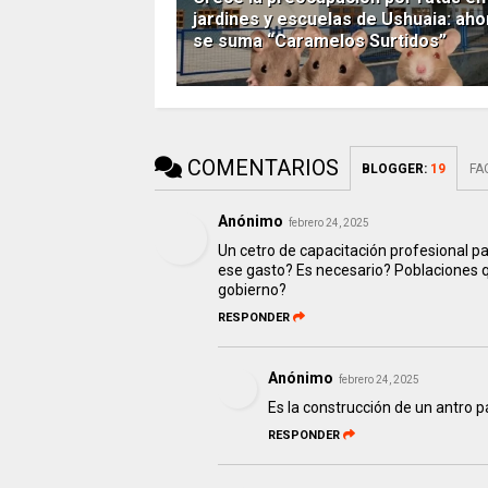
jardines y escuelas de Ushuaia: aho
se suma “Caramelos Surtidos”
COMENTARIOS
BLOGGER
:
19
FA
Anónimo
febrero 24, 2025
Un cetro de capacitación profesional p
ese gasto? Es necesario? Poblaciones q
gobierno?
RESPONDER
Anónimo
febrero 24, 2025
Es la construcción de un antro
RESPONDER