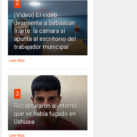
2
(Vídeo) El vídeo
desmiente a Sebastián
Iriarte: la cámara sí
apunta al escritorio del
trabajador municipal
Leer Mas
3
Recapturaron al interno
que se había fugado en
Ushuaia
Leer Mas