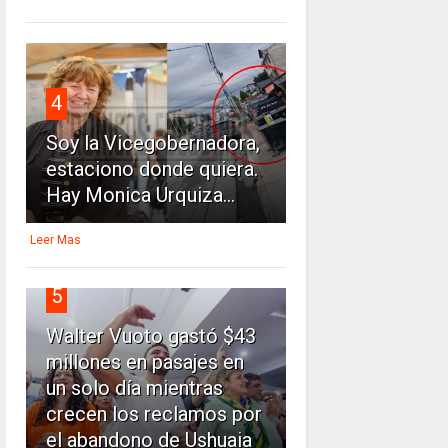
4
Soy la Vicegobernadora,
estaciono donde quiera.
Hay Monica Urquiza...
Leer Mas
5
Walter Vuoto gastó $43
millones en pasajes en
un solo día mientras
crecen los reclamos por
el abandono de Ushuaia