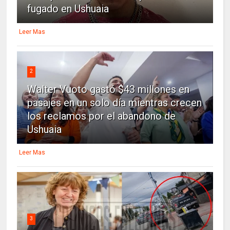
fugado en Ushuaia
Leer Mas
2
Walter Vuoto gastó $43 millones en
pasajes en un solo día mientras crecen
los reclamos por el abandono de
Ushuaia
Leer Mas
3