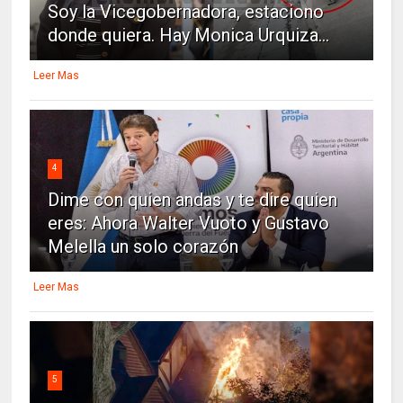
Soy la Vicegobernadora, estaciono
donde quiera. Hay Monica Urquiza...
Leer Mas
4
Dime con quien andas y te dire quien
eres: Ahora Walter Vuoto y Gustavo
Melella un solo corazón
Leer Mas
5