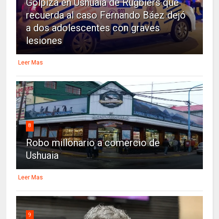
Golpiza en Ushuaia de Rugbiers que
recuerda al caso Fernando Báez dejó
a dos adolescentes con graves
lesiones
Leer Mas
8
Robo millonario a comercio de
Ushuaia
Leer Mas
9