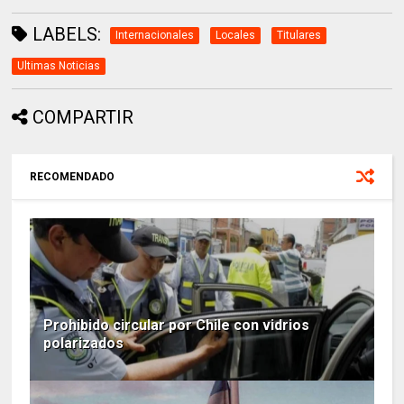
LABELS:
Internacionales
Locales
Titulares
Ultimas Noticias
COMPARTIR
RECOMENDADO
Prohibido circular por Chile con vidrios
polarizados