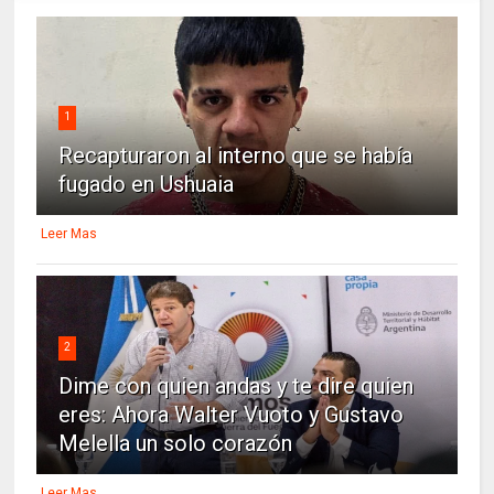
1
Recapturaron al interno que se había
fugado en Ushuaia
Leer Mas
2
Dime con quien andas y te dire quien
eres: Ahora Walter Vuoto y Gustavo
Melella un solo corazón
Leer Mas