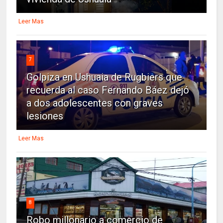
Leer Mas
7
Golpiza en Ushuaia de Rugbiers que
recuerda al caso Fernando Báez dejó
a dos adolescentes con graves
lesiones
Leer Mas
8
Robo millonario a comercio de