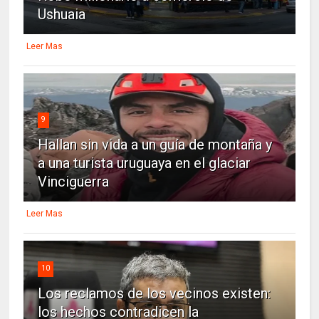
Ushuaia
Leer Mas
9
Hallan sin vida a un guía de montaña y
a una turista uruguaya en el glaciar
Vinciguerra
Leer Mas
10
Los reclamos de los vecinos existen:
los hechos contradicen la