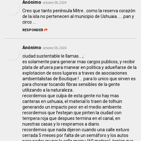
Anónimo
octubre 06, 2024
Creo que tanto península Mitre...como la reserva corazón
de la isla no pertenecen al municipio de Ushuaia.......pan y
circo ...
RESPONDER
Anónimo
octubre 06, 2024
ciudad sustentable le llamas... ,:
es solamente para generar mas cargos publicos, y recibir
plata de afuera para manear en politica y adueñarse de la
explotacion de esos lugares a traves de asociaciones
ambientalistas de Boutique ! ... para lo unico que sirven es
para chorear tocando fibras sensibles de la gente
utilizando a la naturaleza..
recordemos que culpa de esta gente no hay mas
canteras en ushuaia, el material lo traen de tolhuin
generando un impacto peor en el medio ambiente.
recordemos que festejan que pinten la ciudad con
tempera roja que despues termina en el canal, en
nuestras casas y lo respiramos a diario.
recordemos que nada dijeron cuando una calle estuvo
cerrada 5 meses por falta de un semáforo y los autos
para poder cruzar la calle maipu (60 metros), tenían que