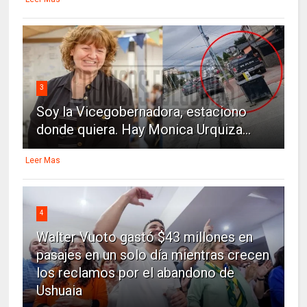
3
Soy la Vicegobernadora, estaciono
donde quiera. Hay Monica Urquiza...
Leer Mas
4
Walter Vuoto gastó $43 millones en
pasajes en un solo día mientras crecen
los reclamos por el abandono de
Ushuaia