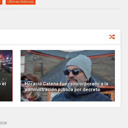
s
Ultimas Noticias
 el
Horacio Catena fue reincorporado a la
administración pública por decreto
BOOK