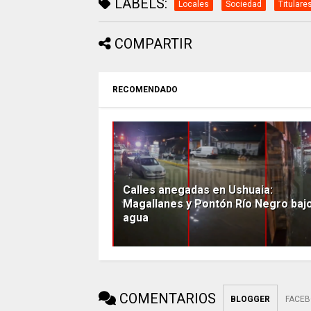
LABELS:
Locales
Sociedad
Titulare
COMPARTIR
RECOMENDADO
Calles anegadas en Ushuaia:
Magallanes y Pontón Río Negro bajo
agua
COMENTARIOS
BLOGGER
FACE