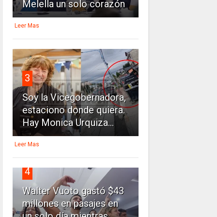
Melella un solo corazón
Leer Mas
3
Soy la Vicegobernadora,
estaciono donde quiera.
Hay Monica Urquiza...
Leer Mas
4
Walter Vuoto gastó $43
millones en pasajes en
un solo día mientras