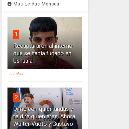
Mas Leidas Mensual
1
Recapturaron al interno
que se había fugado en
Ushuaia
Leer Mas
2
Dime con quien andas y
te dire quien eres: Ahora
Walter Vuoto y Gustavo