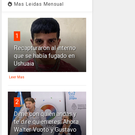
Mas Leidas Mensual
1
Recapturaron al interno
que se había fugado en
Ushuaia
Leer Mas
2
Dime con quien andas y
te dire quien eres: Ahora
Walter Vuoto y Gustavo