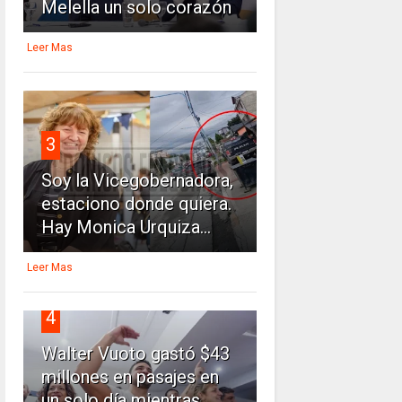
Melella un solo corazón
Leer Mas
3
Soy la Vicegobernadora,
estaciono donde quiera.
Hay Monica Urquiza...
Leer Mas
4
Walter Vuoto gastó $43
millones en pasajes en
un solo día mientras