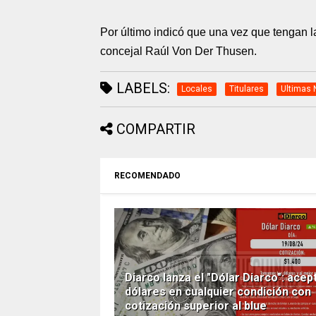
Por último indicó que una vez que tengan la
concejal Raúl Von Der Thusen.
LABELS:
Locales
Titulares
Ultimas 
COMPARTIR
RECOMENDADO
Diarco lanza el "Dólar Diarco": acep
dólares en cualquier condición con
cotización superior al blue