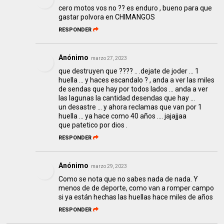
cero motos vos no ?? es enduro , bueno para que
gastar polvora en CHIMANGOS
RESPONDER
Anónimo
marzo 27, 2023
que destruyen que ???? .. .dejate de joder ... 1
huella ... y haces escandalo ? , anda a ver las miles
de sendas que hay por todos lados ... anda a ver
las lagunas la cantidad desendas que hay ...
un desastre ... y ahora reclamas que van por 1
huella ... ya hace como 40 años .... jajajjaa
que patetico por dios .
RESPONDER
Anónimo
marzo 29, 2023
Como se nota que no sabes nada de nada. Y
menos de de deporte, como van a romper campo
si ya están hechas las huellas hace miles de años
RESPONDER