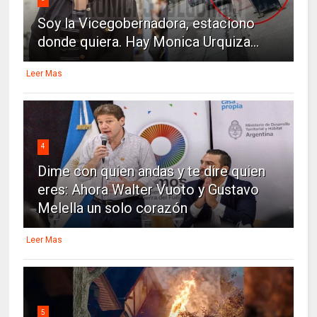
Soy la Vicegobernadora, estaciono
donde quiera. Hay Monica Urquiza...
Leer Mas
4
Dime con quien andas y te dire quien
eres: Ahora Walter Vuoto y Gustavo
Melella un solo corazón
Leer Mas
5