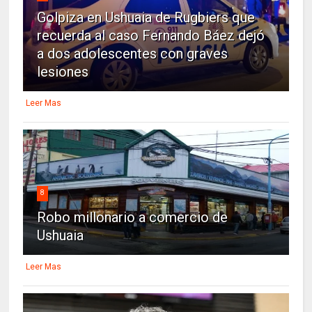
Golpiza en Ushuaia de Rugbiers que
recuerda al caso Fernando Báez dejó
a dos adolescentes con graves
lesiones
Leer Mas
8
Robo millonario a comercio de
Ushuaia
Leer Mas