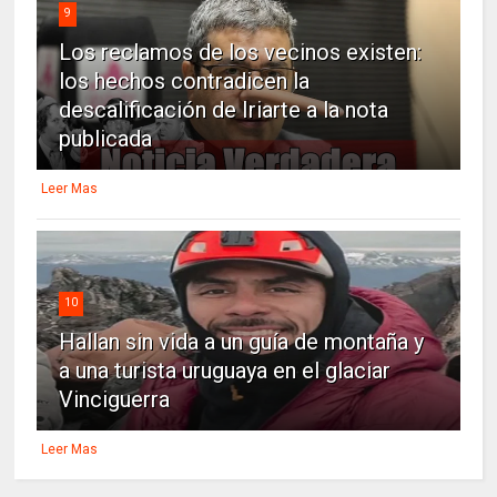
9
Los reclamos de los vecinos existen:
los hechos contradicen la
descalificación de Iriarte a la nota
publicada
Leer Mas
10
Hallan sin vida a un guía de montaña y
a una turista uruguaya en el glaciar
Vinciguerra
Leer Mas