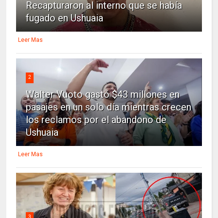
Recapturaron al interno que se había
fugado en Ushuaia
Leer Mas
2
Walter Vuoto gastó $43 millones en
pasajes en un solo día mientras crecen
los reclamos por el abandono de
Ushuaia
Leer Mas
3