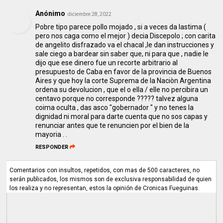
Anónimo
diciembre 28, 2022
Pobre tipo parece pollo mojado , si a veces da lastima (
pero nos caga como el mejor ) decia Discepolo ; con carita
de angelito disfrazado va el chacal ,le dan instrucciones y
sale ciego a bardear sin saber que, ni para que , nadie le
dijo que ese dinero fue un recorte arbitrario al
presupuesto de Caba en favor de la provincia de Buenos
Aires y que hoy la corte Suprema de la Naciòn Argentina
ordena su devolucion , que el o ella / elle no percibira un
centavo porque no corresponde ????? talvez alguna
coima oculta , das asco "gobernador " y no tenes la
dignidad ni moral para darte cuenta que no sos capas y
renunciar antes que te renuncien por el bien de la
mayoria . .
RESPONDER
Comentarios con insultos, repetidos, con mas de 500 caracteres, no
serán publicados, los mismos son de exclusiva responsabilidad de quien
los realiza y no representan, estos la opinión de Cronicas Fueguinas.