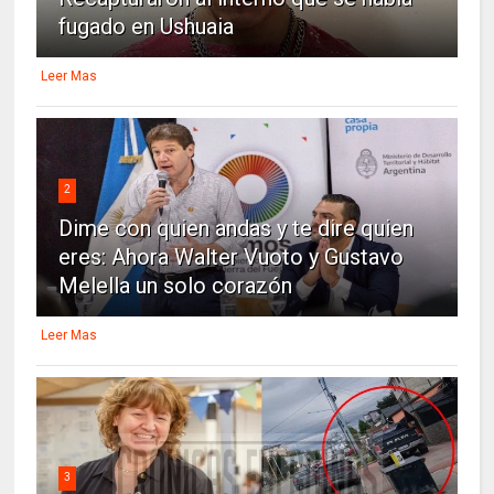
fugado en Ushuaia
Leer Mas
2
Dime con quien andas y te dire quien
eres: Ahora Walter Vuoto y Gustavo
Melella un solo corazón
Leer Mas
3