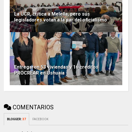
La UCR, critica a Melella, pero sus
legisladores votan a la par del oficialismo
Entregaron 53 viviendas y 16 creditos
PROCREAR en Ushuaia
COMENTARIOS
BLOGGER
:
37
FACEBOOK