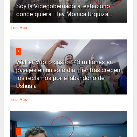
Soy la Vicegobernadora, estaciono
donde quiera. Hay Monica Urquiza...
Leer Mas
4
Walter Vuoto gastó $43 millones en
pasajes en un solo día mientras crecen
los reclamos por el abandono de
Ushuaia
Leer Mas
5