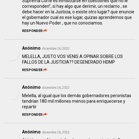
Suprema Corte es inmiscuirse en cuestiones que no le
corresponden”, si hay algo que derimir, un reclamo , se
debe hacer en la Justicia, o existe otro lugar? que enuncie
el gobernador cual es ese lugar, quizas aprendemos que
hay un Nuevo Poder , que no conociamos.
RESPONDER
Anónimo
diciembre 26, 2022
MELELLA, JUSTO VOS VENIS A OPINAR SOBRE LOS
FALLOS DE LA JUSTICIA?? DEGENERADO HDMP
RESPONDER
Anónimo
diciembre 26, 2022
Melella, al igual que los demás gobernadores peronistas
tendrían 180 mil millones menos para enriquecerse y
repartir
RESPONDER
Anónimo
diciembre 26, 2022