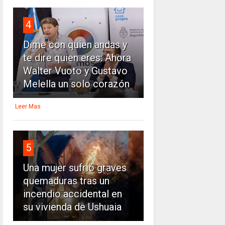
4
Dime con quien andas y
te dire quien eres: Ahora
Walter Vuoto y Gustavo
Melella un solo corazón
Leer Mas
5
Una mujer sufrió graves
quemaduras tras un
incendio accidental en
su vivienda de Ushuaia