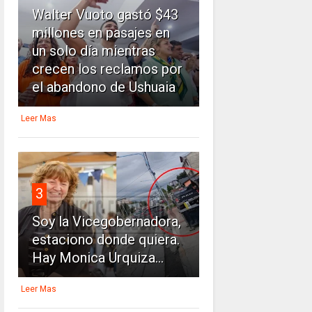
Walter Vuoto gastó $43
millones en pasajes en
un solo día mientras
crecen los reclamos por
el abandono de Ushuaia
Leer Mas
3
Soy la Vicegobernadora,
estaciono donde quiera.
Hay Monica Urquiza...
Leer Mas