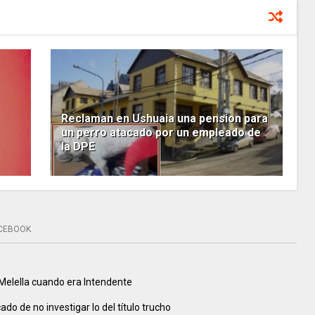
Reclaman en Ushuaia una pension para
un perro atacado por un empleado de
la DPE
CEBOOK
 Melella cuando era Intendente
do de no investigar lo del título trucho