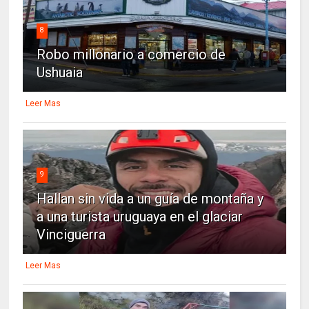
8
Robo millonario a comercio de
Ushuaia
Leer Mas
9
Hallan sin vida a un guía de montaña y
a una turista uruguaya en el glaciar
Vinciguerra
Leer Mas