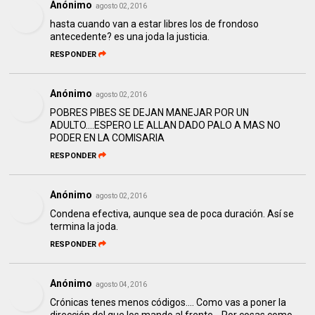
Anónimo
agosto 02, 2016
hasta cuando van a estar libres los de frondoso
antecedente? es una joda la justicia.
RESPONDER
Anónimo
agosto 02, 2016
POBRES PIBES SE DEJAN MANEJAR POR UN
ADULTO....ESPERO LE ALLAN DADO PALO A MAS NO
PODER EN LA COMISARIA
RESPONDER
Anónimo
agosto 02, 2016
Condena efectiva, aunque sea de poca duración. Así se
termina la joda.
RESPONDER
Anónimo
agosto 04, 2016
Crónicas tenes menos códigos.... Como vas a poner la
dirección del que los mando al frente... Por cosas como