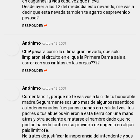
en cagarnos la vida cada vez que nieva.
Desde ayer a las 12 del mediodia esta nevando, me vas a
decir que esta nevada tambien te agarro desprevenido
payaso?
RESPONDER
Anónimo
octubre 13, 2009
Che! pasara como la ultima gran nevada, que solo
limpiaron el circuito en el que la Primera Dama sale a
correr con sus cintitas en las orejas????
RESPONDER
Anónimo
octubre 13, 2009
Comentario 1, porque no te vas vos a la c. de tu honorable
madre.Seguramente sos uno mas de algunos resentidos
autodenominados fueguinos cuando en realidad vos, tus
padres o tus abuelos vinieron a esta tierra con una mano
atras y otra adelante a matarse el hambre dado que no
podian hacerlo tanto en su provincia de origen o en algun
pais limitrofe.
No trates de justificar la inoperancia del intendente y sus