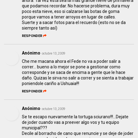
ahora. Tal vez esta sea la mas grande nieve de primavera
que podamos recordar. No hacerse problema, dura muy
poco esta nieve, eso si calzarse las botas de goma
porque vamos a tener arroyos en lugar de calles.
Suerte y a sacar fotos para el recuerdo (esto no se da
siempre tanto así)
RESPONDER
Anónimo
octubre 13, 2009
Che me macana ahora el Fede no va a poder salir a
correr... bueno a lo mejor se pone a gestionar como
corresponde y se saca de encima a gente que le hace
daño. Quizas le sirva no salir a correr y se sienta a trabajar
poniendole cariño a Ushuaia!!!
RESPONDER
Anónimo
octubre 13, 2009
Se te escapo nuevamente la tortuga sciurano!!!...Dejate
de joder cuando vas a preever algo vos y tu equipo
municipal???
Decile al borracho de cano que renuncie y se deje de joder