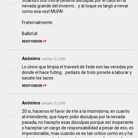
Scianuro sos mufa! pediste disculpas por el caos en la
nevada grande del invierno... y al toque se largó a nevar
como esa vez! MUFA!
Fraternalmente
Ballsfull
RESPONDER
Anónimo
octubre 13, 2009
Lo único que limpia el travesti de fede son las veredas por
donde el hace futing... pedazo de trolo ponete a laburar y
sacate los tacos.
RESPONDER
Anónimo
octubre 13, 2009
20 si, hacenos el favor de irte a la mismisima, en cuanto
al intendente, que hayer pidio disculpas por la nevada
pasada, no hacepto esas disculpas porque ser inoperante
y haceptar un cargo de responsabilidad a pesar de eso, es
imperdonable, mas cuando se es tan critico como es y ha