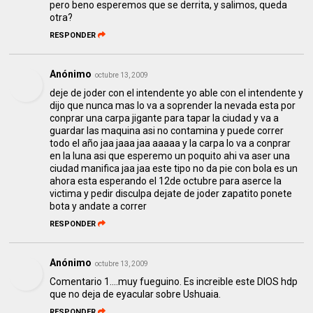
pero beno esperemos que se derrita, y salimos, queda
otra?
RESPONDER
Anónimo
octubre 13, 2009
deje de joder con el intendente yo able con el intendente y
dijo que nunca mas lo va a soprender la nevada esta por
conprar una carpa jigante para tapar la ciudad y va a
guardar las maquina asi no contamina y puede correr
todo el año jaa jaaa jaa aaaaa y la carpa lo va a conprar
en la luna asi que esperemo un poquito ahi va aser una
ciudad manifica jaa jaa este tipo no da pie con bola es un
ahora esta esperando el 12de octubre para aserce la
victima y pedir disculpa dejate de joder zapatito ponete
bota y andate a correr
RESPONDER
Anónimo
octubre 13, 2009
Comentario 1....muy fueguino. Es increible este DIOS hdp
que no deja de eyacular sobre Ushuaia.
RESPONDER