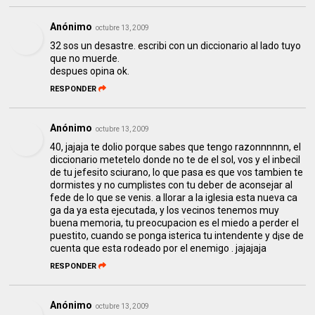
Anónimo
octubre 13, 2009
32 sos un desastre. escribi con un diccionario al lado tuyo
que no muerde.
despues opina ok.
RESPONDER
Anónimo
octubre 13, 2009
40, jajaja te dolio porque sabes que tengo razonnnnnn, el
diccionario metetelo donde no te de el sol, vos y el inbecil
de tu jefesito sciurano, lo que pasa es que vos tambien te
dormistes y no cumplistes con tu deber de aconsejar al
fede de lo que se venis. a llorar a la iglesia esta nueva ca
ga da ya esta ejecutada, y los vecinos tenemos muy
buena memoria, tu preocupacion es el miedo a perder el
puestito, cuando se ponga isterica tu intendente y d¡se de
cuenta que esta rodeado por el enemigo . jajajaja
RESPONDER
Anónimo
octubre 13, 2009