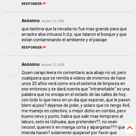
RESPONDER
Anónimo
octubre 13, 2009
que lastima que la nevada no fue mas grande para que
arrastre alos intrusos h.d.p. que talaron el bosque y que
estan contaminando el ambiente y el paisaje
RESPONDER
Anónimo
octubre 13, 2009
Quien carajo leera mi comentario aca abajo no sé, pero
cualquiera que se remita a videos de inviernos de hace
unos 20 años verá como era el sistema de limpieza en
ese entonces y se dará cuenta que "intransitable" es una
palabra que no encaja en el estado de las calles de hoy...
con todo lo que nevo en un dia que esperan, que le pasen
blem al piso? dejense de joder, y aclaro que no tengo 4x4,
me manejo en colectivo, o mejor dicho en combis, pero
bueno nevo y punto, habra que salir mas temprano al
laburo, esto es Ushuaia, que pretenden??, no sean
necios!, quieren ir en manga corta y alpargatas??? que
mierda hacen? solamente quejarse! por favor que