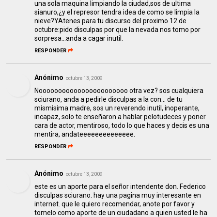
una sola maquina limpiando la ciudad,sos de ultima
sianuro,¿y el represor tendra idea de como se limpia la
nieve?YAtenes para tu discurso del proximo 12 de
octubre:pido disculpas por que la nevada nos tomo por
sorpresa...anda a cagar inutil.
RESPONDER
Anónimo
octubre 13, 2009
Nooooooooooooooooooooooo otra vez? sos cualquiera
sciurano, anda a pedirle disculpas a la con... de tu
mismisima madre, sos un reverendo inutil, inoperante,
incapaz, solo te enseñaron a hablar pelotudeces y poner
cara de actor, mentiroso, todo lo que haces y decis es una
mentira, andateeeeeeeeeeeeee.
RESPONDER
Anónimo
octubre 13, 2009
este es un aporte para el señor intendente don. Federico
disculpas sciurano. hay una pagina muy interesante en
internet. que le quiero recomendar, anote por favor y
tomelo como aporte de un ciudadano a quien usted le ha