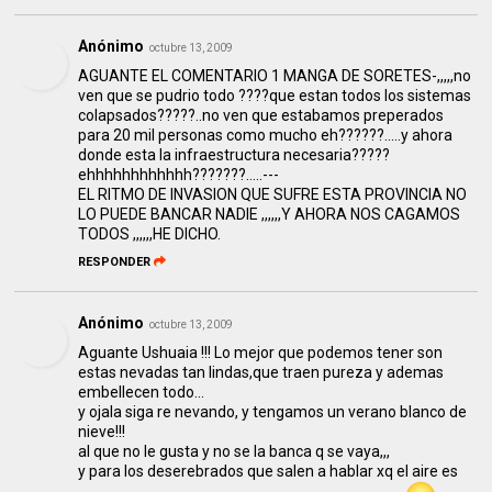
Anónimo
octubre 13, 2009
AGUANTE EL COMENTARIO 1 MANGA DE SORETES-,,,,,no
ven que se pudrio todo ????que estan todos los sistemas
colapsados?????..no ven que estabamos preperados
para 20 mil personas como mucho eh??????.....y ahora
donde esta la infraestructura necesaria?????
ehhhhhhhhhhhh???????.....---
EL RITMO DE INVASION QUE SUFRE ESTA PROVINCIA NO
LO PUEDE BANCAR NADIE ,,,,,,Y AHORA NOS CAGAMOS
TODOS ,,,,,,HE DICHO.
RESPONDER
Anónimo
octubre 13, 2009
Aguante Ushuaia !!! Lo mejor que podemos tener son
estas nevadas tan lindas,que traen pureza y ademas
embellecen todo...
y ojala siga re nevando, y tengamos un verano blanco de
nieve!!!
al que no le gusta y no se la banca q se vaya,,,
y para los deserebrados que salen a hablar xq el aire es