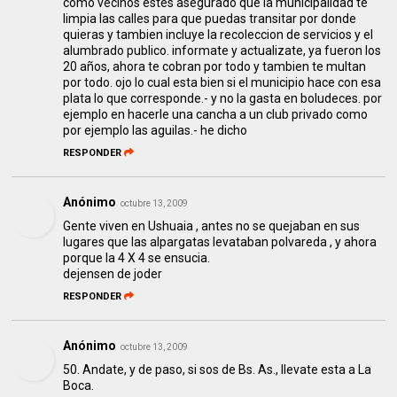
como vecinos estes asegurado que la municipalidad te
limpia las calles para que puedas transitar por donde
quieras y tambien incluye la recoleccion de servicios y el
alumbrado publico. informate y actualizate, ya fueron los
20 años, ahora te cobran por todo y tambien te multan
por todo. ojo lo cual esta bien si el municipio hace con esa
plata lo que corresponde.- y no la gasta en boludeces. por
ejemplo en hacerle una cancha a un club privado como
por ejemplo las aguilas.- he dicho
RESPONDER
Anónimo
octubre 13, 2009
Gente viven en Ushuaia , antes no se quejaban en sus
lugares que las alpargatas levataban polvareda , y ahora
porque la 4 X 4 se ensucia.
dejensen de joder
RESPONDER
Anónimo
octubre 13, 2009
50. Andate, y de paso, si sos de Bs. As., llevate esta a La
Boca.