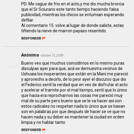
PD: Me cague de frio en el acto,y me dio mucha bronca
que el Sr Sciurano este tanto tiempo haciendo falsa
publicidad, mientras los chicos se entumian esperando
defilar.
Al comentario 15: volve al lugar de donde saliste, estas
tiñiendo la nieve de marron payaso resentido.
RESPONDER
Anónimo
octubre 13, 2009
Bueno veo que muchos coincidimos en lo mismo puras
disculpas ayer para que, acá se demuestra vecinos de
Ushuaia los inoperantes que están en la Mani me pareció
y aprovecho a decirlo, de lo peor ayer el discurso que dio
el Federico sentí la verdad que en ves de disfrutar el acto
y acelerar el tramite por el mal tiempo, sentí que lo único
que hacia era reprocharnos las cosas me pareció muy
mal de su parte pero bueno que se le va hacer así son
estos radicales no respetan nada lo único que se basan
son en palabras por que después de hacer se ve que no
hacen nada y su deber es mantener la ciudad en orden
limpia y no hablar tanto.
RESPONDER