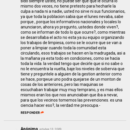
sido siempre usted, no puede ser que que le ocurra lo
mismo dos veces, no tiene pretesto para hecharle la
culpa a nada ni a nadie, usted no sirve ni sus funcionarios,
ya que toda la poblacion sabia que el lunes nevaba, sabe
porque , porque los informativos nacionales y locales lo
anunciaron, ahora yo pregunto, ustedes donde viven?,
como se informan de todo lo que ocurre?, como mientras
se desarrollaba el acto no esta ya su equipo organizando
los trabajos de limpiesa, como se le ocurre que se van a
poner a limpiar cuando toda la comunidad esta
circulando, esos trabajos se hacen en la madrugada, asi a
la mañana ya esta todo en condiciones, como se hacia
toda la vida. la verdad tengo que decirle que si no sabe o
no le encuentra la vuelta, baje los niveles de sobervia que
tiene y preguntele a alguien de la gestion anterior como
se hace, porqwue uno podra quejarse de un monton de
cosas de los anteriores, pero las maquinas se
escuchaban trabajar muy muy temprano, y es mas ellos
mismos eran los que nos anunciaban que iba a nevar,
para que los vecinos tomemos las prevenciones. es una
ciencia hacer eso?, la verdad me preocupa.-
RESPONDER
Anónimo
octubre 13, 2009