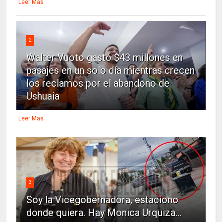
Leer Mas
2
Walter Vuoto gastó $43 millones en
pasajes en un solo día mientras crecen
los reclamos por el abandono de
Ushuaia
Leer Mas
3
Soy la Vicegobernadora, estaciono
donde quiera. Hay Monica Urquiza...