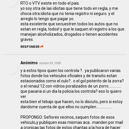
RTO o VTV existe en todo el pais.
yo soy otra de las idiotas que tiene todo en regla, y me
choca otra idiota que no tenia registro ni seguro. y el
arreglo lo tengo que pagar yo.
esta excelente que secuestren todos los autos que no
estan en regla, todos! y que le saquen el registro a los que
manejan alcoholizados, drogados o tienen accidentes
graves.
RESPONDER
Anónimo
octubre 29, 2009
y a estos tipos quien los controla ?.. ya publicaron varias
fotos donde los vehiculos oficiales y de transito estan
estacionados como el culo?.. o el gol pisterito de la zorra?
o el renaul 12 con vidrios poralizados de un zorro...............
que pasaria si un dia la policia los controla? eso lo quiero
ver
esta bien el tebajo que hacen, no lo discuto, pero si estoy
dandome cuenta de que ellos no cumplen...................
PROPONGO: Señores vecinos, saquen fotos de esos
vehiculo,y publiquen esas mismas aca.. manden por mail
a cronicas las fotos de estos chantas a la hora de hacer