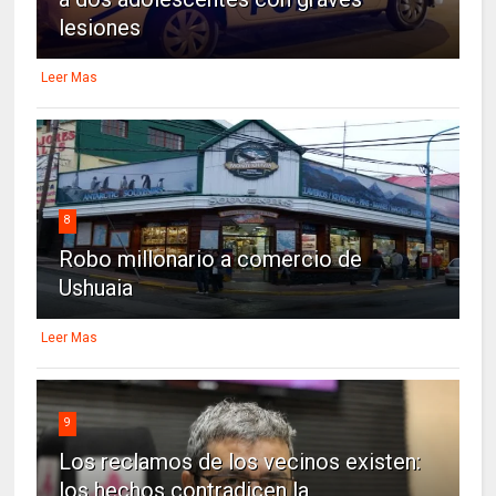
lesiones
Leer Mas
8
Robo millonario a comercio de
Ushuaia
Leer Mas
9
Los reclamos de los vecinos existen:
los hechos contradicen la