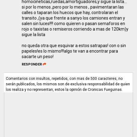
homocineticas,ruedas,amortiguadores,y sigue la lista...
si por lo menos ,pero por lo menos , pavimentaran las
calles o taparan los huecos que hay, controlaran el
transito ,(ya que frente a sanyo los camiones entran y
salen sin luces!!!! como quieren o pasan semaforos en
rojo o taxistas o remiseros corriendo a mas de 120km)y
sigue la lista
no queda otra que esquivar a estos satrapas! con o sin
papeles!es lo mismo!!!algo te van a encontrar para
sacarte un peso!
RESPONDER
Comentarios con insultos, repetidos, con mas de 500 caracteres, no
serán publicados, los mismos son de exclusiva responsabilidad de quien
los realiza y no representan, estos la opinión de Cronicas Fueguinas.