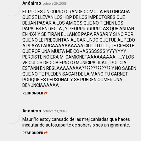
Anónimo
octubre 29, 2009
EL RTO ES UN CURRO GRANDE COMO LA ENTONGADA
QUE SE LLEVAN LOS HDP DE LOS IMPECTORES QUE
DEJAN PASAR A LOS AMIGOS QUE NO TIENEN LOS
PAPALES EN REGLA , Y PEORRRRRRRR LAS QUE ANDAN
EN 4X4 Y SE TIRAN EL LANCE PARA PASAR Y SI NO POR
QUE NO LE PREGUNTAN AL CARILINDO QUE FUE AL PEDO
A PLAYA LARGAAAAAAAAAA GILLLLLLLLL , TE CREISTE
QUE POR UNA MULTA ME CO--ASSSSSSS YYYYYYY
PERDISTE NO ERA MI CAMIONETAAAAAAAAA ......Y LOS
VEICULOS DE GOBIERNO O MUNICIPALIDAD , POLICIA
ESTANN EN REGLAAAAAAAA????????????? Y NO SABEN
QUE NO TE PUEDEN SACAR DE LA MANO TU CARNET
PORQUE ES PERSONAL Y SE PUEDEN COMER UNA
DENUNCIAAAAAA ........
RESPONDER
Anónimo
octubre 29, 2009
Mauriño estoy cansado de las mejicaniadas que haces
incautando autos,aparte de sobervio sos un ignorante.
RESPONDER