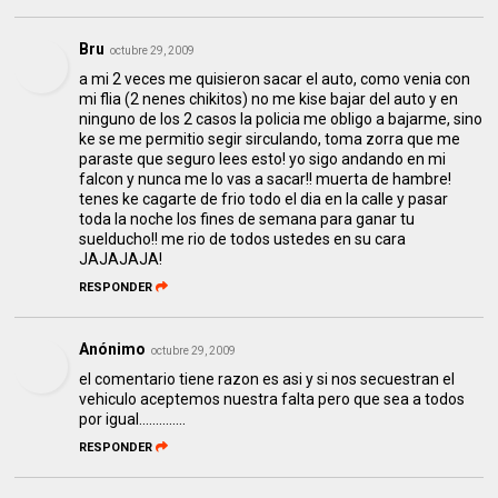
Bru
octubre 29, 2009
a mi 2 veces me quisieron sacar el auto, como venia con
mi flia (2 nenes chikitos) no me kise bajar del auto y en
ninguno de los 2 casos la policia me obligo a bajarme, sino
ke se me permitio segir sirculando, toma zorra que me
paraste que seguro lees esto! yo sigo andando en mi
falcon y nunca me lo vas a sacar!! muerta de hambre!
tenes ke cagarte de frio todo el dia en la calle y pasar
toda la noche los fines de semana para ganar tu
suelducho!! me rio de todos ustedes en su cara
JAJAJAJA!
RESPONDER
Anónimo
octubre 29, 2009
el comentario tiene razon es asi y si nos secuestran el
vehiculo aceptemos nuestra falta pero que sea a todos
por igual..............
RESPONDER