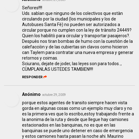
Señores!!!!
Uds. sabìan que ninguno de los colectivos que estàn
circulando por la ciudad (los municipales y los de
Autobuses Santa Fè) no pueden ser autorizados a
circular porque no cumplen con la ley de trànsito 24449?
Quien los habilitò para circular y transportar pasajeros?.
Despuès nos tiran bombas de humo con la cuestiòn de la
calefacciòn y de las cubiertas sin clavos como hicieron
can Taylem para contratar una nueva empresa y generar
retornos y coimas.
Sciurano, dejate de joder, las leyes son para todos..,
CÙMPLANLAS USTEDES TAMBIEN!!!!
RESPONDER
Anónimo
octubre 29, 2009
porque estos agentes de transito siempre hacen vista
gorda en algunas cosas como un ejemplo muy claro y no
es la primera ves que lo escribo,estoy trabajando frente a
la anonima de la ruta y desde que llegue hay camiones
estacionados en las banquinas, no es que en las
banquinas se puede uno detener en caso de emergencia
y estos camiones hasta pasan la noche ahi. Maurino