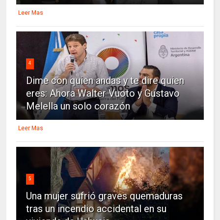
Leer Mas
4
Dime con quien andas y te dire quien
eres: Ahora Walter Vuoto y Gustavo
Melella un solo corazón
Leer Mas
5
Una mujer sufrió graves quemaduras
tras un incendio accidental en su