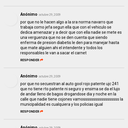
Anónimo
octubre 29, 2009
por que no le hacen algo a la sra norma navarro que
trabaja como jefa segun ella que con el vehiculo se
dedica amenazar y a decir que con ella nadie se mete es
una verguenza que no se den cuenta que siendo
enferma de presion diabetis le den para manejar hasta
que mate alguien ahi el intendente y todos los
responsables le van a sacar el carnet
RESPONDER
Anónimo
octubre 29, 2009
por que no secuestran al auto gool rojo patente ujc 241
que no tiene rto patente ni seguro y ensima se da el lujo
de andar lleno de bagos drogandose dia y noche en la
calle que nadie tiene cojones vamossssssssssssssssss la
municipalidad es cualquiera y los policias igual
RESPONDER
Anónimo
octubre 29, 2009