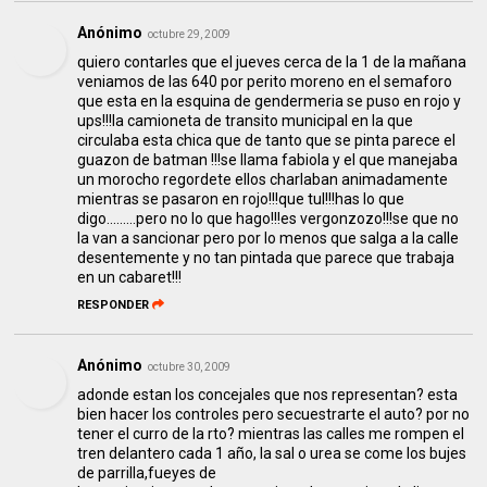
Anónimo
octubre 29, 2009
quiero contarles que el jueves cerca de la 1 de la mañana
veniamos de las 640 por perito moreno en el semaforo
que esta en la esquina de gendermeria se puso en rojo y
ups!!!la camioneta de transito municipal en la que
circulaba esta chica que de tanto que se pinta parece el
guazon de batman !!!se llama fabiola y el que manejaba
un morocho regordete ellos charlaban animadamente
mientras se pasaron en rojo!!!que tul!!!has lo que
digo.........pero no lo que hago!!!es vergonzozo!!!se que no
la van a sancionar pero por lo menos que salga a la calle
desentemente y no tan pintada que parece que trabaja
en un cabaret!!!
RESPONDER
Anónimo
octubre 30, 2009
adonde estan los concejales que nos representan? esta
bien hacer los controles pero secuestrarte el auto? por no
tener el curro de la rto? mientras las calles me rompen el
tren delantero cada 1 año, la sal o urea se come los bujes
de parrilla,fueyes de