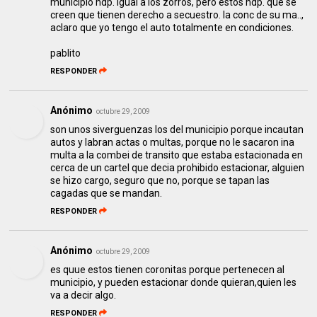
municipio hdp. igual a los zorros, pero estos hdp. que se
creen que tienen derecho a secuestro. la conc de su ma..,
aclaro que yo tengo el auto totalmente en condiciones.
pablito
RESPONDER
Anónimo
octubre 29, 2009
son unos siverguenzas los del municipio porque incautan
autos y labran actas o multas, porque no le sacaron ina
multa a la combei de transito que estaba estacionada en
cerca de un cartel que decia prohibido estacionar, alguien
se hizo cargo, seguro que no, porque se tapan las
cagadas que se mandan.
RESPONDER
Anónimo
octubre 29, 2009
es quue estos tienen coronitas porque pertenecen al
municipio, y pueden estacionar donde quieran,quien les
va a decir algo.
RESPONDER