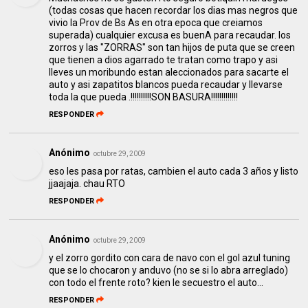
(todas cosas que hacen recordar los dias mas negros que
vivio la Prov de Bs As en otra epoca que creiamos
superada) cualquier excusa es buenA para recaudar. los
zorros y las "ZORRAS" son tan hijos de puta que se creen
que tienen a dios agarrado te tratan como trapo y asi
lleves un moribundo estan aleccionados para sacarte el
auto y asi zapatitos blancos pueda recaudar y llevarse
toda la que pueda .!!!!!!!!!!SON BASURA!!!!!!!!!!!!!
RESPONDER
Anónimo
octubre 29, 2009
eso les pasa por ratas, cambien el auto cada 3 años y listo
jjaajaja. chau RTO
RESPONDER
Anónimo
octubre 29, 2009
y el zorro gordito con cara de navo con el gol azul tuning
que se lo chocaron y anduvo (no se si lo abra arreglado)
con todo el frente roto? kien le secuestro el auto...
RESPONDER