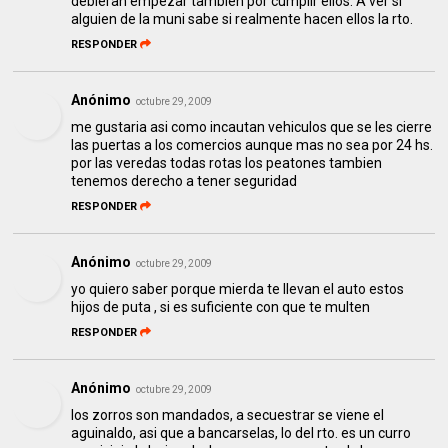
debieran empezar también por cumplir ellos. A ver si
alguien de la muni sabe si realmente hacen ellos la rto.
RESPONDER
Anónimo
octubre 29, 2009
me gustaria asi como incautan vehiculos que se les cierre
las puertas a los comercios aunque mas no sea por 24 hs.
por las veredas todas rotas los peatones tambien
tenemos derecho a tener seguridad
RESPONDER
Anónimo
octubre 29, 2009
yo quiero saber porque mierda te llevan el auto estos
hijos de puta , si es suficiente con que te multen
RESPONDER
Anónimo
octubre 29, 2009
los zorros son mandados, a secuestrar se viene el
aguinaldo, asi que a bancarselas, lo del rto. es un curro