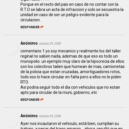
Porque en el resto del pais en caso de no contar con la
R.T.O se labra un acta de infraccion y solo se secuestra la
unidad en caso de ser un peligro evidente para la
circulacion.
RESPONDER
Anónimo
octubre 29, 2009
comentario 1 yo soy mecanico y realmente los del taller
reginal no saben nada, ademas de que eso es todo un
monopolio. un ejemplo muy claro de la hipocrecia de ellos:
son los colectivos tailen que humean de mas, camionetas
de la policia que estan cruzadas, amortiguadores rotos,
todo eso lo hace circular en falta pero a ellos no le piden
RTO.
Asi podria seguir todo el dia con vehiculos que no estan
apto para circular de la muni, gobierno, etc
RESPONDER
Anónimo
octubre 29, 2009
Ayer nos incautaron el vehiculo, está bien, cumplían su
trabajo, a pesar del trago amargo... ahora, resultó que en