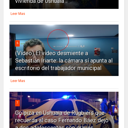
vivienda de Ushuaia
Leer Mas
6
(Vídeo) El vídeo desmiente a
Sebastián Iriarte: la cámara sí apunta al
escritorio del trabajador municipal
Leer Mas
7
Golpiza en Ushuaia de Rugbiers que
recuerda al caso Fernando Báez dejó
a dos adolescentes con graves