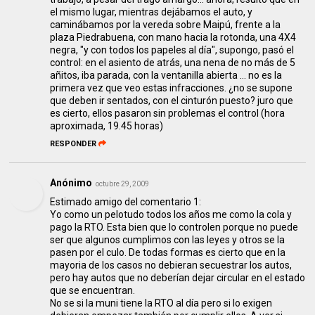
el mismo lugar, mientras dejábamos el auto, y
caminábamos por la vereda sobre Maipú, frente a la
plaza Piedrabuena, con mano hacia la rotonda, una 4X4
negra, "y con todos los papeles al día", supongo, pasó el
control: en el asiento de atrás, una nena de no más de 5
añitos, iba parada, con la ventanilla abierta ... no es la
primera vez que veo estas infracciones. ¿no se supone
que deben ir sentados, con el cinturón puesto? juro que
es cierto, ellos pasaron sin problemas el control (hora
aproximada, 19.45 horas)
RESPONDER
Anónimo
octubre 29, 2009
Estimado amigo del comentario 1:
Yo como un pelotudo todos los años me como la cola y
pago la RTO. Esta bien que lo controlen porque no puede
ser que algunos cumplimos con las leyes y otros se la
pasen por el culo. De todas formas es cierto que en la
mayoria de los casos no debieran secuestrar los autos,
pero hay autos que no deberían dejar circular en el estado
que se encuentran.
No se si la muni tiene la RTO al día pero si lo exigen