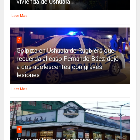
vivienda de Ushuaia
Leer Mas
7
Golpiza en Ushuaia de Rugbiers que
recuerda al caso Fernando Báez dejó
a dos adolescentes con graves
lesiones
Leer Mas
8