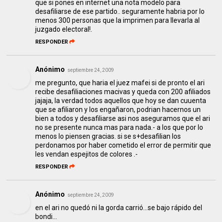
que si pones en internet una nota modelo para
desafiliarse de ese partido.. seguramente habria por lo
menos 300 personas que la imprimen para llevarla al
juzgado electoral!.
RESPONDER
Anónimo
septiembre 24, 2009
me pregunto, que haria el juez mafei si de pronto el ari
recibe desafiliaciones macivas y queda con 200 afiliados
jajaja, la verdad todos aquellos que hoy se dan cuuenta
que se afiliaron y los engañaron, podrian hacernos un
bien a todos y desafiliarse asi nos aseguramos que el ari
no se presente nunca mas para nada.- a los que por lo
menos lo piensen gracias. si se s+desafilian los
perdonamos por haber cometido el error de permitir que
les vendan espejitos de colores .-
RESPONDER
Anónimo
septiembre 24, 2009
en el ari no quedó ni la gorda carrió...se bajo rápido del
bondi...