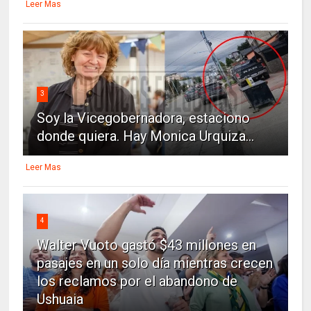
Leer Mas
3
Soy la Vicegobernadora, estaciono
donde quiera. Hay Monica Urquiza...
Leer Mas
4
Walter Vuoto gastó $43 millones en
pasajes en un solo día mientras crecen
los reclamos por el abandono de
Ushuaia