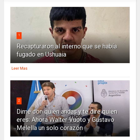
1
Recapturaron al interno que se había
fugado en Ushuaia
Leer Mas
2
Dime con quien andas y te dire quien
eres: Ahora Walter Vuoto y Gustavo
Melella un solo corazón