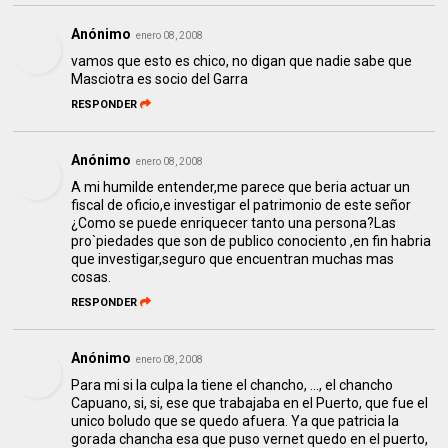
Anónimo
enero 08, 2008
vamos que esto es chico, no digan que nadie sabe que
Masciotra es socio del Garra
RESPONDER
Anónimo
enero 08, 2008
A mi humilde entender,me parece que beria actuar un
fiscal de oficio,e investigar el patrimonio de este señor
¿Como se puede enriquecer tanto una persona?Las
pro`piedades que son de publico conociento ,en fin habria
que investigar,seguro que encuentran muchas mas
cosas.
RESPONDER
Anónimo
enero 08, 2008
Para mi si la culpa la tiene el chancho, ..., el chancho
Capuano, si, si, ese que trabajaba en el Puerto, que fue el
unico boludo que se quedo afuera. Ya que patricia la
gorada chancha esa que puso vernet quedo en el puerto,