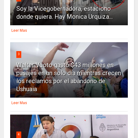
Soy la Vicegobernadora, estaciono
donde quiera. Hay Monica Urquiza...
Leer Mas
3
Walter Vuoto gastó $43 millones en
pasajes en un solo día mientras crecen
los reclamos por el abandono de
Ushuaia
Leer Mas
4