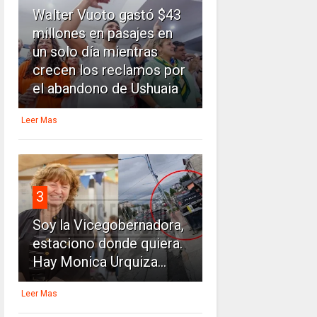
Walter Vuoto gastó $43
millones en pasajes en
un solo día mientras
crecen los reclamos por
el abandono de Ushuaia
Leer Mas
3
Soy la Vicegobernadora,
estaciono donde quiera.
Hay Monica Urquiza...
Leer Mas