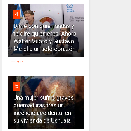
4
Dime con quien andas y
te dire quien eres: Ahora
Walter Vuoto y Gustavo
Melella un solo corazón
Leer Mas
5
Una mujer sufrió graves
quemaduras tras un
incendio accidental en
su vivienda de Ushuaia