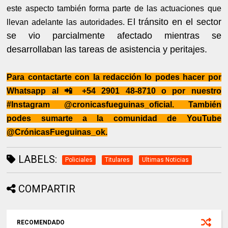
este aspecto también forma parte de las actuaciones que
l tránsito en el sector
llevan adelante las autoridades. E
se vio parcialmente afectado mientras se
desarrollaban las tareas de asistencia y peritajes.
Para contactarte con la redacción lo podes hacer por
Whatsapp al 📲 +54 2901 48-8710 o por nuestro
#Instagram @cronicasfueguinas_oficial. También
podes sumarte a la comunidad de YouTube
@CrónicasFueguinas_ok.
LABELS:
Policiales
Titulares
Ultimas Noticias
COMPARTIR
RECOMENDADO