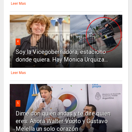
Leer Mas
4
Soy la Vicegobernadora, estaciono
donde quiera. Hay Monica Urquiza...
Leer Mas
5
Dime con quien andas y te dire quien
eres: Ahora Walter Vuoto y Gustavo
Melella un solo corazón