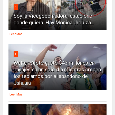
4
Soy la Vicegobernadora, estaciono
donde quiera. Hay Monica Urquiza...
Leer Mas
5
Walter Vuoto gastó $43 millones en
pasajes en un solo día mientras crecen
los reclamos por el abandono de
Ushuaia
Leer Mas