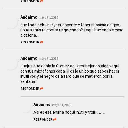
RESPONDER
Anónimo
mayo 11, 2026
que lindo debe ser , ser docente y tener subsidio de gas.
no te sentis re contra re garchado? segui haciendole caso
a catena...
RESPONDER
Anónimo
mayo 11, 2026
Juajua que genia la Gomez actis manejando algo segui
con tus microfonos capa jiji es lo unico que sabes hacer
inutil vos y el negro de alfaro que se metieron por la
ventana
RESPONDER
Anónimo
mayo 11, 2026
Asi es esa enana ñoqui inutil y trolllll.........
RESPONDER