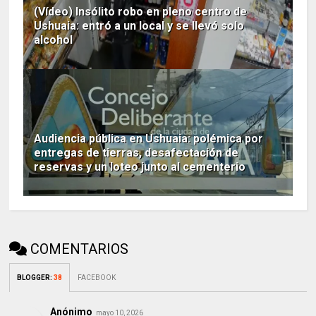
(Vídeo) Insólito robo en pleno centro de
Ushuaia: entró a un local y se llevó solo
alcohol
Audiencia pública en Ushuaia: polémica por
entregas de tierras, desafectación de
reservas y un loteo junto al cementerio
COMENTARIOS
BLOGGER
:
38
FACEBOOK
Anónimo
mayo 10, 2026