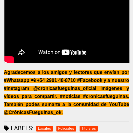
Agradecemos a los amigos y lectores que envían por
#Whatsapp 📲 +54 2901 48-8710 #Facebook y a nuestro
#instagram @cronicasfueguinas_oficial imágenes y
vídeos para compartir. #noticias #cronicasfueguinas.
También podes sumarte a la comunidad de YouTube
@CrónicasFueguinas_ok.
LABELS:
Locales
Policiales
Titulares