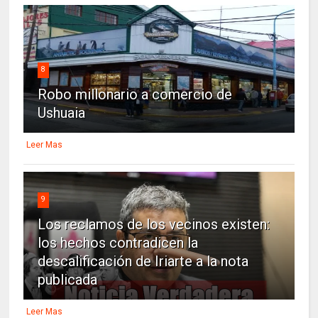
8
Robo millonario a comercio de
Ushuaia
Leer Mas
9
Los reclamos de los vecinos existen:
los hechos contradicen la
descalificación de Iriarte a la nota
publicada
Leer Mas