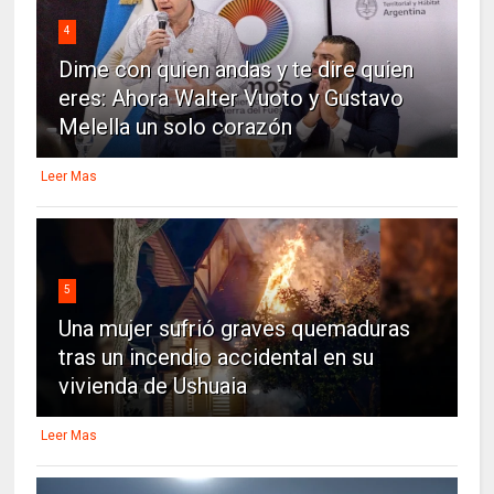
4
Dime con quien andas y te dire quien
eres: Ahora Walter Vuoto y Gustavo
Melella un solo corazón
Leer Mas
5
Una mujer sufrió graves quemaduras
tras un incendio accidental en su
vivienda de Ushuaia
Leer Mas