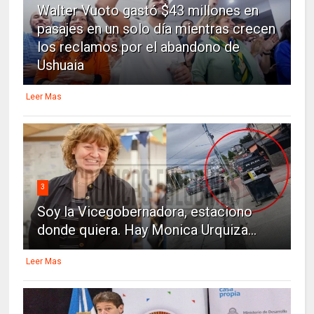
Walter Vuoto gastó $43 millones en
pasajes en un solo día mientras crecen
los reclamos por el abandono de
Ushuaia
Leer Mas
3
Soy la Vicegobernadora, estaciono
donde quiera. Hay Monica Urquiza...
Leer Mas