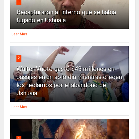
1
Recapturaron al interno que se había
fugado en Ushuaia
Leer Mas
2
Walter Vuoto gastó $43 millones en
pasajes en un solo día mientras crecen
los reclamos por el abandono de
Ushuaia
Leer Mas
3