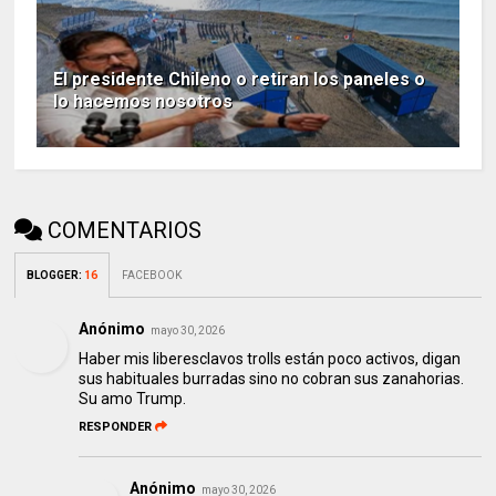
El presidente Chileno o retiran los paneles o
lo hacemos nosotros
COMENTARIOS
BLOGGER
:
16
FACEBOOK
Anónimo
mayo 30, 2026
Haber mis liberesclavos trolls están poco activos, digan
sus habituales burradas sino no cobran sus zanahorias.
Su amo Trump.
RESPONDER
Anónimo
mayo 30, 2026