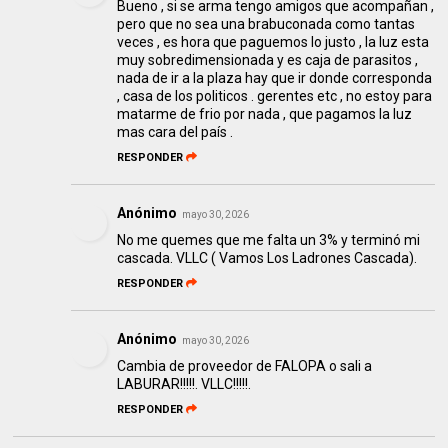
Bueno , si se arma tengo amigos que acompañan ,
pero que no sea una brabuconada como tantas
veces , es hora que paguemos lo justo , la luz esta
muy sobredimensionada y es caja de parasitos ,
nada de ir a la plaza hay que ir donde corresponda
, casa de los politicos . gerentes etc , no estoy para
matarme de frio por nada , que pagamos la luz
mas cara del país .
RESPONDER
Anónimo
mayo 30, 2026
No me quemes que me falta un 3% y terminó mi
cascada. VLLC ( Vamos Los Ladrones Cascada).
RESPONDER
Anónimo
mayo 30, 2026
Cambia de proveedor de FALOPA o sali a
LABURAR!!!!!. VLLC!!!!!.
RESPONDER