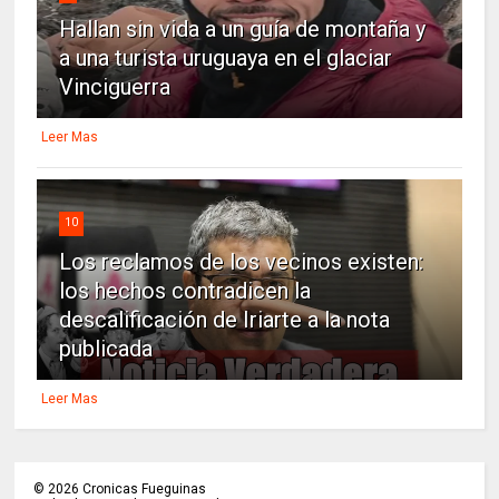
Hallan sin vida a un guía de montaña y
a una turista uruguaya en el glaciar
Vinciguerra
Leer Mas
10
Los reclamos de los vecinos existen:
los hechos contradicen la
descalificación de Iriarte a la nota
publicada
Leer Mas
©
2026
Cronicas Fueguinas