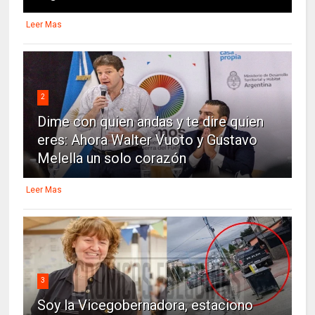
Leer Mas
2
Dime con quien andas y te dire quien
eres: Ahora Walter Vuoto y Gustavo
Melella un solo corazón
Leer Mas
3
Soy la Vicegobernadora, estaciono