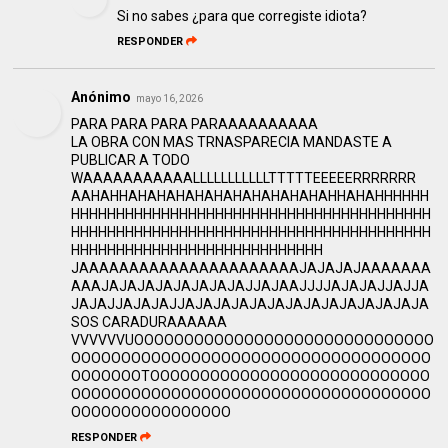
Si no sabes ¿para que corregiste idiota?
RESPONDER
Anónimo
mayo 16, 2026
PARA PARA PARA PARAAAAAAAAAA
LA OBRA CON MAS TRNASPARECIA MANDASTE A
PUBLICAR A TODO
WAAAAAAAAAAALLLLLLLLLLLTTTTTEEEEERRRRRRR
AAHAHHAHAHAHAHAHAHAHAHAHAHAHHAHAHHHHHH
HHHHHHHHHHHHHHHHHHHHHHHHHHHHHHHHHHHHHHHH
HHHHHHHHHHHHHHHHHHHHHHHHHHHHHHHHHHHHHHHH
HHHHHHHHHHHHHHHHHHHHHHHHHHHH
JAAAAAAAAAAAAAAAAAAAAAAJAJAJAJAAAAAAA
AAAJAJAJAJAJAJAJAJAJJAJAAJJJJAJAJAJJAJJA
JAJAJJAJAJAJJAJAJAJAJAJAJAJAJAJAJAJAJAJA
SOS CARADURAAAAAA
VVVVVVUOOOOOOOOOOOOOOOOOOOOOOOOOOOOOO
OOOOOOOOOOOOOOOOOOOOOOOOOOOOOOOOOOOO
OOOOOOOTOOOOOOOOOOOOOOOOOOOOOOOOOOOO
OOOOOOOOOOOOOOOOOOOOOOOOOOOOOOOOOOOO
OOOOOOOOOOOOOOOO
RESPONDER