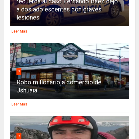
recuerda al caso Fernando Báez dejó
a dos adolescentes con graves
lesiones
Leer Mas
8
Robo millonario a comercio de
Ushuaia
Leer Mas
9