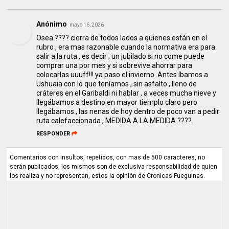
Anónimo
mayo 16, 2026
Osea ???? cierra de todos lados a quienes están en el
rubro , era mas razonable cuando la normativa era para
salir a la ruta , es decir ; un jubilado si no come puede
comprar una por mes y si sobrevive ahorrar para
colocarlas uuuff!!! ya paso el invierno .Antes íbamos a
Ushuaia con lo que teníamos , sin asfalto , lleno de
cráteres en el Garibaldi ni hablar , a veces mucha nieve y
llegábamos a destino en mayor tiemplo claro pero
llegábamos , las nenas de hoy dentro de poco van a pedir
ruta calefaccionada , MEDIDA A LA MEDIDA ????.
RESPONDER
Comentarios con insultos, repetidos, con mas de 500 caracteres, no
serán publicados, los mismos son de exclusiva responsabilidad de quien
los realiza y no representan, estos la opinión de Cronicas Fueguinas.