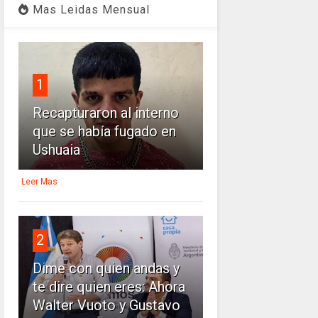
Mas Leidas Mensual
1
Recapturaron al interno
que se había fugado en
Ushuaia
Leer Mas
2
Dime con quien andas y
te dire quien eres: Ahora
Walter Vuoto y Gustavo