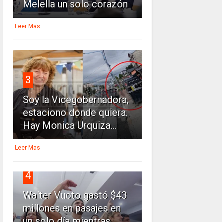
Melella un solo corazón
Leer Mas
3
Soy la Vicegobernadora,
estaciono donde quiera.
Hay Monica Urquiza...
Leer Mas
4
Walter Vuoto gastó $43
millones en pasajes en
un solo día mientras