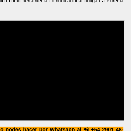
ítico como herramienta comunicacional obligan a extrema
 lo podes hacer por Whatsapp al 📲 +54 2901 48-