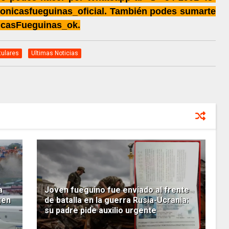
onicasfueguinas_oficial. También podes sumarte
icasFueguinas_ok.
tulares
Ultimas Noticias
a
Joven fueguino fue enviado al frente
gen
de batalla en la guerra Rusia-Ucrania:
su padre pide auxilio urgente