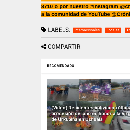
8710 o por nuestro #Instagram @cr
a la comunidad de YouTube @Crón
LABELS:
Internacionales
Locales
Ti
COMPARTIR
RECOMENDADO
(Vídeo) Residentes bolivianos últim
procesión del año en honor a la Vir
de Urkupiña en Ushuaia