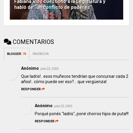
Fabiana Ríos cuestionó a la Legislatura y
habló de “un conflicto de poderes”
COMENTARIOS
BLOGGER
:
78
FACEBOOK
Anónimo
julio 22, 2025
Que ladris!.. esos muñecos tendrían que concursar cada 2
años!.. cómo puede ser eso?… que vergüenza!.
RESPONDER
Anónimo
julio 22, 2025
Porqué ponés "ladris", poné chorros hijos de puta!!!
RESPONDER