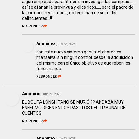
algún empleado para fitmen sin investigar las compras.....,
así se afanan la provinvua y ellos ricos...., pero el padre de
la corrupción y el robo..., no terminan de ser estis
delincuentes...!!!
RESPONDER
Anónimo
julio 22, 2025
con este nuevo sistema genus, el choreo es
mansalva, sin ningún control, desde la adquisición
del mismo con el único objetivo de que roben los
funcionarios
RESPONDER
Anónimo
julio 22, 2025
EL BOLITA LONGHITANO SE MURIÓ ?? ANDABA MUY
ENFERMO DICEN EN LOS PASILLOS DEL TRIBUNAL DE
CUENTOS
RESPONDER
Anónimo
julio 22, 2025