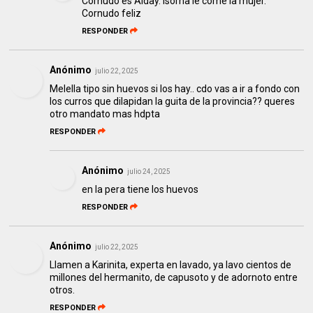
Cornudo es Alday. Isorna le come la mujer.
Cornudo feliz
RESPONDER
Anónimo
julio 22, 2025
Melella tipo sin huevos si los hay.. cdo vas a ir a fondo con
los curros que dilapidan la guita de la provincia?? queres
otro mandato mas hdpta
RESPONDER
Anónimo
julio 24, 2025
en la pera tiene los huevos
RESPONDER
Anónimo
julio 22, 2025
Llamen a Karinita, experta en lavado, ya lavo cientos de
millones del hermanito, de capusoto y de adornoto entre
otros.
RESPONDER