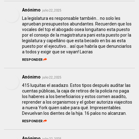
Anónimo
julio 22, 2025
La legislatura es responsable también... no solo les
aprueban presupuestos abundantes. Recuerden que los
vocales del tcp el abogado osea longuitano esta puesto
por el consejo de la magistratura pani esta puesto por la
legislatura y capelláno que esta becado en bs as esta
puesto por el ejecutivo... así que habría que denunciarlos
a todos y exigir que se vayan! Lacras
RESPONDER
Anónimo
julio 22, 2025
415 luquitas el asadazo. Estos tipos después auditar las
cuentas públicas, la caja de retiros de la policía no paga
los haberes a los beneficiarios y estos comen asadito,
reprender a los organismos y el gober autoriza viajecitos
a nueva York quien sabe para qué. Impresentables.
Devuelvan los dientes de la hija. 16 palos no alcanzan.
RESPONDER
Anónimo
julio 22, 2025