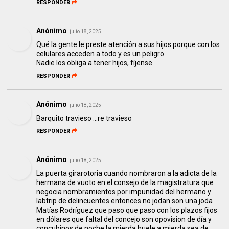
RESPONDER
Anónimo
julio 18, 2025
Qué la gente le preste atención a sus hijos porque con los
celulares acceden a todo y es un peligro.
Nadie los obliga a tener hijos, fíjense.
RESPONDER
Anónimo
julio 18, 2025
Barquito travieso ...re travieso
RESPONDER
Anónimo
julio 18, 2025
La puerta girarotoria cuando nombraron a la adicta de la
hermana de vuoto en el consejo de la magistratura que
negocia nombramientos por impunidad del hermano y
labtrip de delincuentes entonces no jodan son una joda
Matías Rodríguez que paso que paso con los plazos fijos
en dólares que faltal del concejo son opovision de día y
concubinos de noche la mierda huele a mierda sea de