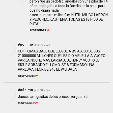
peron fue un pedofilo, andaba con una piba de 14
años. le pagaba a toda la familia de la piba, para
que no digan nada.
o sea. que este milico fue INUTIL, MILICO LADRON
Y PEDOFILO...LAS TENIA TODAS ESTE HIJO DE
PUTA!
RESPONDER
Anónimo
julio 18, 2025
COTTO,MAS BALE QUE LLEGUE A BS AS, LO DE LOS
210000000 MILLONES QUE LES DIO MELELLA A VUOTO
PAR LA NOCHE MAS LARGA ,QUE HDP ,Y VUOTO LE
SIGUE SOBANDO EL LOMO ,SE A FORMADO UNA
PAREJAA ,FLOR DE 840 EL WILI JAJA
RESPONDER
Anónimo
julio 18, 2025
Jueces amiguistas de los presos vergüenza!
RESPONDER