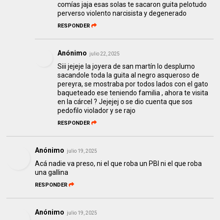
comías jaja esas solas te sacaron guita pelotudo
perverso violento narcisista y degenerado
RESPONDER
Anónimo
julio 22, 2025
Siii jejeje la joyera de san martín lo desplumo
sacandole toda la guita al negro asqueroso de
pereyra, se mostraba por todos lados con el gato
baqueteado ese teniendo familia , ahora te visita
en la cárcel ? Jejejej o se dio cuenta que sos
pedofilo violador y se rajo
RESPONDER
Anónimo
julio 19, 2025
Acá nadie va preso, ni el que roba un PBI ni el que roba
una gallina
RESPONDER
Anónimo
julio 19, 2025