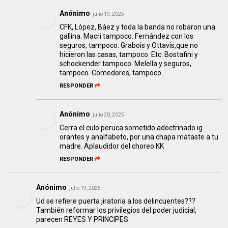
Anónimo
julio 19, 2025
CFK, López, Báez y toda la banda no robaron una
gallina. Macri tampoco. Fernández con los
seguros, tampoco. Grabois y Ottavis,que no
hicieron las casas, tampoco. Etc. Bostafini y
schockender tampoco. Melella y seguros,
tampoco. Comedores, tampoco...
RESPONDER
Anónimo
julio 20, 2025
Cerra el culo peruca sometido adoctrinado ig
orantes y analfabeto, por una chapa mataste a tu
madre. Aplaudidor del choreo KK
RESPONDER
Anónimo
julio 19, 2025
Ud se refiere puerta jiratoria a los delincuentes???
También reformar los privilegios del poder judicial,
parecen REYES Y PRINCIPES