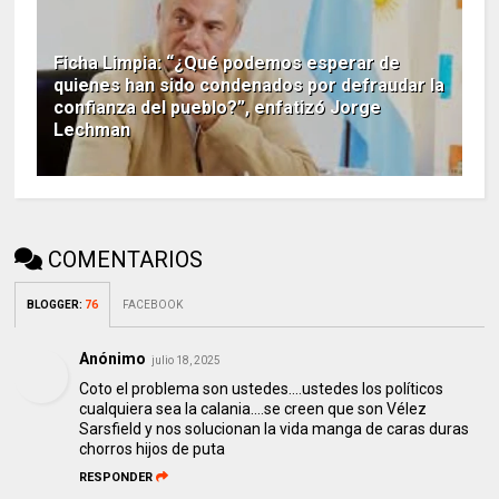
Ficha Limpia: “¿Qué podemos esperar de
quienes han sido condenados por defraudar la
confianza del pueblo?”, enfatizó Jorge
Lechman
COMENTARIOS
BLOGGER
:
76
FACEBOOK
Anónimo
julio 18, 2025
Coto el problema son ustedes....ustedes los políticos
cualquiera sea la calania....se creen que son Vélez
Sarsfield y nos solucionan la vida manga de caras duras
chorros hijos de puta
RESPONDER