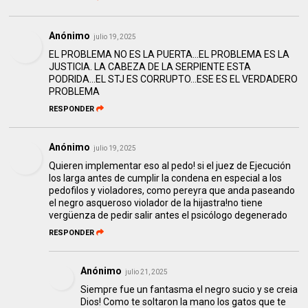
Anónimo
julio 19, 2025
EL PROBLEMA NO ES LA PUERTA...EL PROBLEMA ES LA
JUSTICIA. LA CABEZA DE LA SERPIENTE ESTA
PODRIDA...EL STJ ES CORRUPTO...ESE ES EL VERDADERO
PROBLEMA
RESPONDER
Anónimo
julio 19, 2025
Quieren implementar eso al pedo! si el juez de Ejecución
los larga antes de cumplir la condena en especial a los
pedofilos y violadores, como pereyra que anda paseando
el negro asqueroso violador de la hijastra!no tiene
vergüenza de pedir salir antes el psicólogo degenerado
RESPONDER
Anónimo
julio 21, 2025
Siempre fue un fantasma el negro sucio y se creia
Dios! Como te soltaron la mano los gatos que te