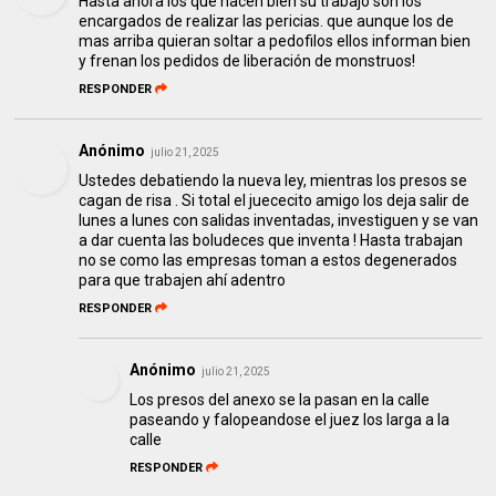
Hasta ahora los que hacen bien su trabajo son los
encargados de realizar las pericias. que aunque los de
mas arriba quieran soltar a pedofilos ellos informan bien
y frenan los pedidos de liberación de monstruos!
RESPONDER
Anónimo
julio 21, 2025
Ustedes debatiendo la nueva ley, mientras los presos se
cagan de risa . Si total el juececito amigo los deja salir de
lunes a lunes con salidas inventadas, investiguen y se van
a dar cuenta las boludeces que inventa ! Hasta trabajan
no se como las empresas toman a estos degenerados
para que trabajen ahí adentro
RESPONDER
Anónimo
julio 21, 2025
Los presos del anexo se la pasan en la calle
paseando y falopeandose el juez los larga a la
calle
RESPONDER