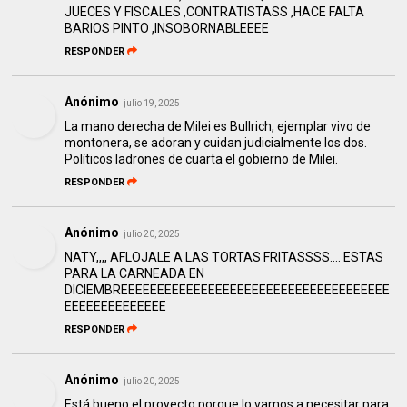
JUECES Y FISCALES ,CONTRATISTASS ,HACE FALTA
BARIOS PINTO ,INSOBORNABLEEEE
RESPONDER
Anónimo
julio 19, 2025
La mano derecha de Milei es Bullrich, ejemplar vivo de
montonera, se adoran y cuidan judicialmente los dos.
Políticos ladrones de cuarta el gobierno de Milei.
RESPONDER
Anónimo
julio 20, 2025
NATY,,,, AFLOJALE A LAS TORTAS FRITASSSS.... ESTAS
PARA LA CARNEADA EN
DICIEMBREEEEEEEEEEEEEEEEEEEEEEEEEEEEEEEEEEEEE
EEEEEEEEEEEEEE
RESPONDER
Anónimo
julio 20, 2025
Está bueno el proyecto porque lo vamos a necesitar para