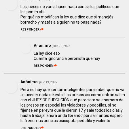
Los jueces no van a hacer nada contra los políticos que
los ponen ahí.
Por qué no modifican la ley que dice que si manejás
borracho y matás a alguien no te pasa nada?
RESPONDER
Anónimo
julio 20, 2025
La ley dice eso
Cuanta ignorancia peronista que hay
RESPONDER
Anónimo
julio 19, 2025
Pero no hay que ser tan inteligentes para saber que no va
a suceder nada de esto! Los presos asi como entran salen
con el JUEZ DE EJECUCIÓN qué pareciera se enamora de
los presos en especial los violadores y pedofilos, si no
fíjense en pereyra qué le dieron 17 y sale todos los días y
hasta trabaja, ahora anda llorando por salir antes espero
lo frenen las pericias psicópata pedofilo y violento
RESPONDER