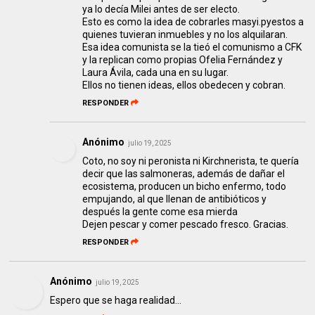
ya lo decía Milei antes de ser electo.
Esto es como la idea de cobrarles masyi.pyestos a
quienes tuvieran inmuebles y no los alquilaran.
Esa idea comunista se la tieó el comunismo a CFK
y la replican como propias Ofelia Fernández y
Laura Ávila, cada una en su lugar.
Ellos no tienen ideas, ellos obedecen y cobran.
RESPONDER
Anónimo
julio 19, 2025
Coto, no soy ni peronista ni Kirchnerista, te quería
decir que las salmoneras, además de dañar el
ecosistema, producen un bicho enfermo, todo
empujando, al que llenan de antibióticos y
después la gente come esa mierda
Dejen pescar y comer pescado fresco. Gracias.
RESPONDER
Anónimo
julio 19, 2025
Espero que se haga realidad...