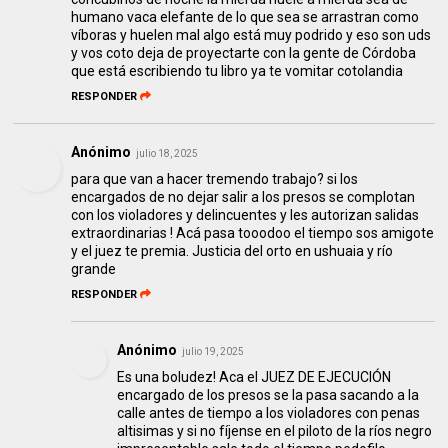
humano vaca elefante de lo que sea se arrastran como
víboras y huelen mal algo está muy podrido y eso son uds
y vos coto deja de proyectarte con la gente de Córdoba
que está escribiendo tu libro ya te vomitar cotolandia
RESPONDER
Anónimo
julio 18, 2025
para que van a hacer tremendo trabajo? si los
encargados de no dejar salir a los presos se complotan
con los violadores y delincuentes y les autorizan salidas
extraordinarias ! Acá pasa tooodoo el tiempo sos amigote
y el juez te premia. Justicia del orto en ushuaia y río
grande
RESPONDER
Anónimo
julio 19, 2025
Es una boludez! Aca el JUEZ DE EJECUCIÓN
encargado de los presos se la pasa sacando a la
calle antes de tiempo a los violadores con penas
altisimas y si no fíjense en el piloto de la ríos negro