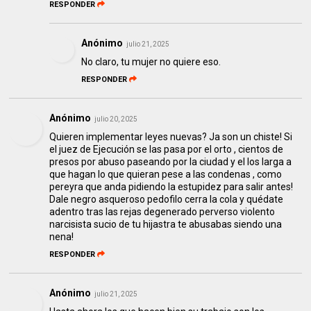
RESPONDER
Anónimo
julio 21, 2025
No claro, tu mujer no quiere eso.
RESPONDER
Anónimo
julio 20, 2025
Quieren implementar leyes nuevas? Ja son un chiste! Si
el juez de Ejecución se las pasa por el orto , cientos de
presos por abuso paseando por la ciudad y el los larga a
que hagan lo que quieran pese a las condenas , como
pereyra que anda pidiendo la estupidez para salir antes!
Dale negro asqueroso pedofilo cerra la cola y quédate
adentro tras las rejas degenerado perverso violento
narcisista sucio de tu hijastra te abusabas siendo una
nena!
RESPONDER
Anónimo
julio 21, 2025