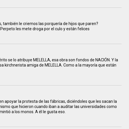
 también le criemos las porquería de hijos que paren?
erpeto les mete droga por el culo y están felices
 mérito se lo atribuye MELELLA, esa obra son fondos de NACIÓN. Y la
presa kirchnerista amiga de MELELLA. Como a la mayoría que están
 apoyar la protesta de las fábricas, diciéndoles que les sacan la
mismo que hicieron cuando iban a auditar las universidades como
intió a los monos. A él le gusta eso.