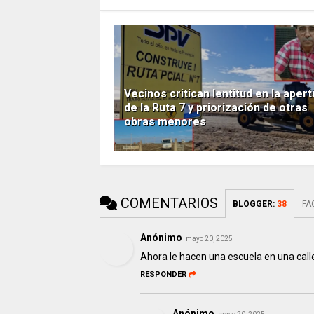
Vecinos critican lentitud en la aper
de la Ruta 7 y priorización de otras
obras menores
COMENTARIOS
BLOGGER
:
38
FA
Anónimo
mayo 20, 2025
Ahora le hacen una escuela en una calle
RESPONDER
Anónimo