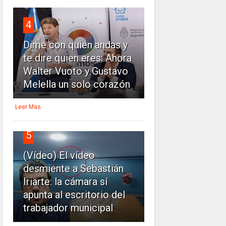
4
Dime con quien andas y
te dire quien eres: Ahora
Walter Vuoto y Gustavo
Melella un solo corazón
Leer Mas
5
(Vídeo) El vídeo
desmiente a Sebastián
Iriarte: la cámara sí
apunta al escritorio del
trabajador municipal