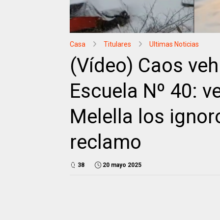
Casa
Titulares
Ultimas Noticias
(Vídeo) Caos vehi
Escuela Nº 40: v
Melella los igno
reclamo
38
20 mayo 2025