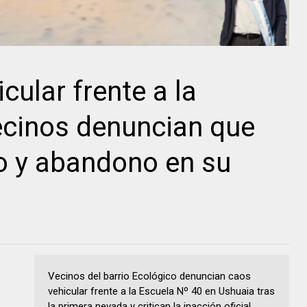
cular frente a la
ecinos denuncian que
ro y abandono en su
Vecinos del barrio Ecológico denuncian caos
vehicular frente a la Escuela Nº 40 en Ushuaia tras
la primera nevada y critican la inacción oficial.