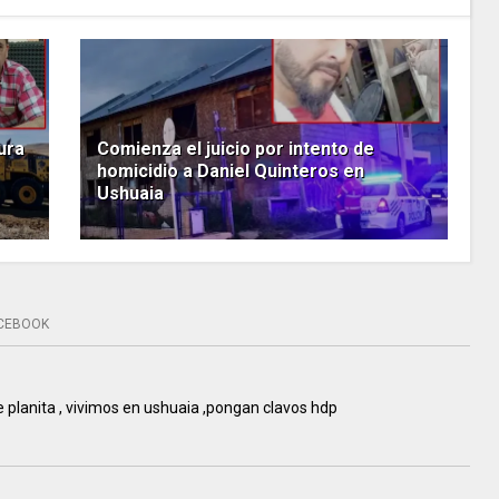
tura
Comienza el juicio por intento de
homicidio a Daniel Quinteros en
Ushuaia
CEBOOK
 planita , vivimos en ushuaia ,pongan clavos hdp