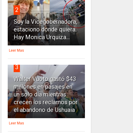
2
Soy la Vicegobernadora,
estaciono donde quiera.
Hay Monica Urquiza...
Leer Mas
3
Walter Vuoto gastó $43
millones en pasajes en
un solo día mientras
crecen los reclamos por
el abandono de Ushuaia
Leer Mas