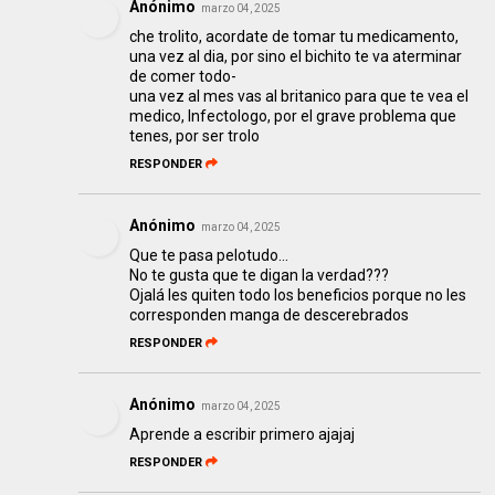
Anónimo
marzo 04, 2025
che trolito, acordate de tomar tu medicamento,
una vez al dia, por sino el bichito te va aterminar
de comer todo-
una vez al mes vas al britanico para que te vea el
medico, Infectologo, por el grave problema que
tenes, por ser trolo
RESPONDER
Anónimo
marzo 04, 2025
Que te pasa pelotudo...
No te gusta que te digan la verdad???
Ojalá les quiten todo los beneficios porque no les
corresponden manga de descerebrados
RESPONDER
Anónimo
marzo 04, 2025
Aprende a escribir primero ajajaj
RESPONDER