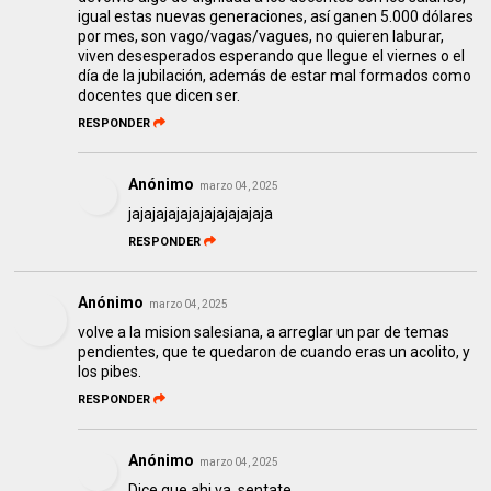
igual estas nuevas generaciones, así ganen 5.000 dólares
por mes, son vago/vagas/vagues, no quieren laburar,
viven desesperados esperando que llegue el viernes o el
día de la jubilación, además de estar mal formados como
docentes que dicen ser.
RESPONDER
Anónimo
marzo 04, 2025
jajajajajajajajajajajaja
RESPONDER
Anónimo
marzo 04, 2025
volve a la mision salesiana, a arreglar un par de temas
pendientes, que te quedaron de cuando eras un acolito, y
los pibes.
RESPONDER
Anónimo
marzo 04, 2025
Dice que ahi va, sentate