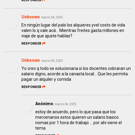
RESPONDER
Unknown
marzo 04, 2025
En ningún lugar del país los alquieres yvel costo de vida
valen lo q vale acá... Mientras freites gasta millones en
viaje de que ajuste hablas?
RESPONDER
Unknown
marzo 04, 2025
Yo creo q todo se solucionaria si los docentes cobraran un
salario digno, acorde a la canasta local... Que les permita
pagar un alquiler y comida
RESPONDER
Anónimo
marzo 04, 2025
estoy de acuerdo, pero lo que pasa que los
mercenarios estos quieren un salario basico
nomas por 1 hora de trabajo ... por ahi viene el
tema