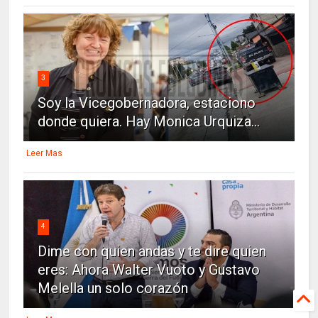
3
Soy la Vicegobernadora, estaciono
donde quiera. Hay Monica Urquiza...
Leer Mas
4
Dime con quien andas y te dire quien
eres: Ahora Walter Vuoto y Gustavo
Melella un solo corazón