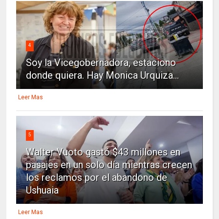
4
Soy la Vicegobernadora, estaciono
donde quiera. Hay Monica Urquiza...
Leer Mas
5
Walter Vuoto gastó $43 millones en
pasajes en un solo día mientras crecen
los reclamos por el abandono de
Ushuaia
Leer Mas