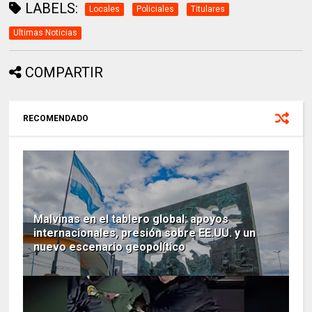
LABELS:
Locales
Policiales
Titulares
Ultimas Noticias
COMPARTIR
RECOMENDADO
Malvinas en el tablero global: apoyos
internacionales, presión sobre EE.UU. y un
nuevo escenario geopolítico