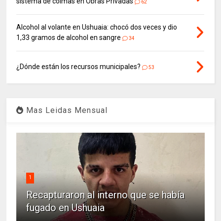
sistema de coimas en Obras Privadas
62
Alcohol al volante en Ushuaia: chocó dos veces y dio
1,33 gramos de alcohol en sangre
34
¿Dónde están los recursos municipales?
53
Mas Leidas Mensual
1
Recapturaron al interno que se había
fugado en Ushuaia