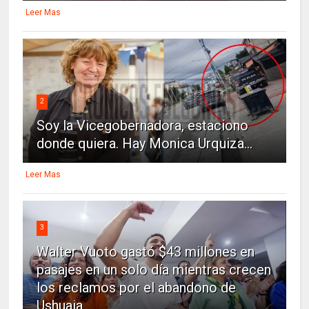
Leer Mas
2
Soy la Vicegobernadora, estaciono
donde quiera. Hay Monica Urquiza...
Leer Mas
3
Walter Vuoto gastó $43 millones en
pasajes en un solo día mientras crecen
los reclamos por el abandono de
Ushuaia