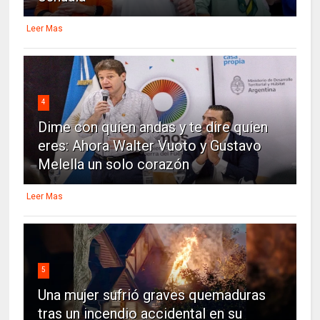
Leer Mas
4
Dime con quien andas y te dire quien
eres: Ahora Walter Vuoto y Gustavo
Melella un solo corazón
Leer Mas
5
Una mujer sufrió graves quemaduras
tras un incendio accidental en su