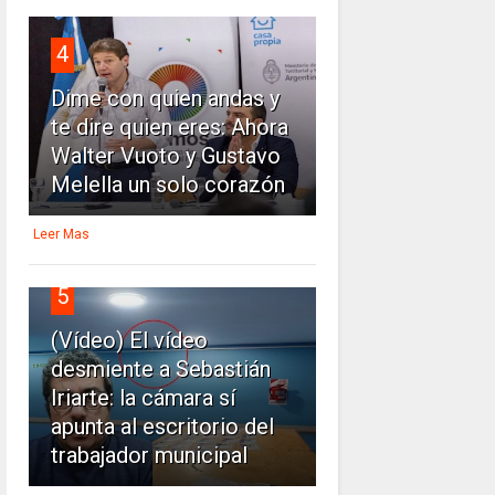
4
Dime con quien andas y
te dire quien eres: Ahora
Walter Vuoto y Gustavo
Melella un solo corazón
Leer Mas
5
(Vídeo) El vídeo
desmiente a Sebastián
Iriarte: la cámara sí
apunta al escritorio del
trabajador municipal