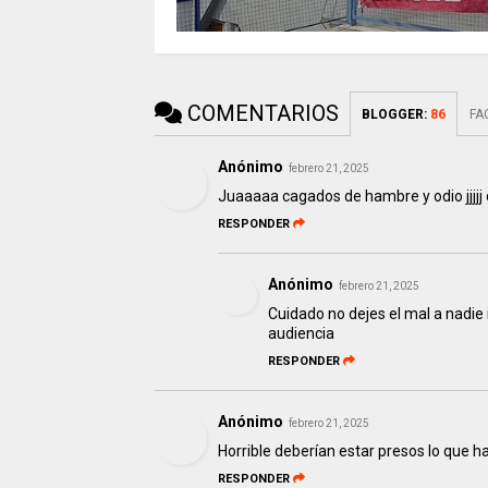
COMENTARIOS
BLOGGER
:
86
FA
Anónimo
febrero 21, 2025
Juaaaaa cagados de hambre y odio jjjj
RESPONDER
Anónimo
febrero 21, 2025
Cuidado no dejes el mal a nadie 
audiencia
RESPONDER
Anónimo
febrero 21, 2025
Horrible deberían estar presos lo que h
RESPONDER