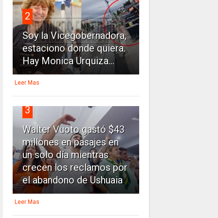
2
Soy la Vicegobernadora,
estaciono donde quiera.
Hay Monica Urquiza...
Leer Mas
3
Walter Vuoto gastó $43
millones en pasajes en
un solo día mientras
crecen los reclamos por
el abandono de Ushuaia
Leer Mas