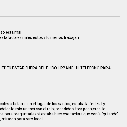
eso esta mal
 estafadores miles estos x lo menos trabajan
UEDEN ESTAR FUERA DEL EJIDO URBANO...!!!! TELEFONO PARA
coles a la tarde en el lugar de los santos, estaba la federal y
elante mío un taxi con el reloj prendido y tres pasajeros, lo
né para preguntarles si estaba bien ese taxista que venía “guiando”
, miraron para otro lado!