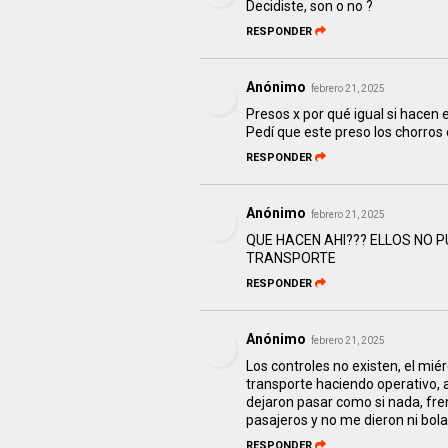
Decidiste, son o no ?
RESPONDER
Anónimo
febrero 21, 2025
Presos x por qué igual si hacen 
Pedí que este preso los chorros
RESPONDER
Anónimo
febrero 21, 2025
QUE HACEN AHI??? ELLOS NO P
TRANSPORTE
RESPONDER
Anónimo
febrero 21, 2025
Los controles no existen, el miér
transporte haciendo operativo, ad
dejaron pasar como si nada, fre
pasajeros y no me dieron ni bola
RESPONDER