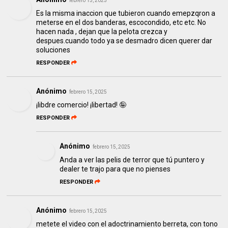
febrero 15, 2025
Es la misma inaccion que tubieron cuando emepzqron a
meterse en el dos banderas, escocondido, etc etc. No
hacen nada , dejan que la pelota crezca y
despues.cuando todo ya se desmadro dicen querer dar
soluciones
RESPONDER
Anónimo
febrero 15, 2025
¡libdre comercio! ¡libertad! 🤪
RESPONDER
Anónimo
febrero 15, 2025
Anda a ver las pelis de terror que tú puntero y
dealer te trajo para que no pienses
RESPONDER
Anónimo
febrero 15, 2025
metete el video con el adoctrinamiento berreta, con tono