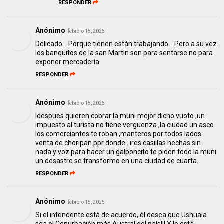
RESPONDER
Anónimo
febrero 15, 2025
Delicado... Porque tienen están trabajando... Pero a su vez
los banquitos de la san Martin son para sentarse no para
exponer mercadería
RESPONDER
Anónimo
febrero 15, 2025
Idespues quieren cobrar la muni mejor dicho vuoto ,un
impuesto al turista no tiene verguenza ,la ciudad un asco
los comerciantes te roban ,manteros por todos lados
venta de choripan ppr donde ..ires casillas hechas sin
nada y voz para hacer un galponcito te piden todo la muni
un desastre se transformo en una ciudad de cuarta.
RESPONDER
Anónimo
febrero 15, 2025
Si el intendente está de acuerdo, él desea que Ushuaia
sea el Conurbación más Austral del país!!! Y lo está