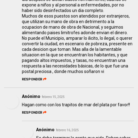
expone a niños y al personal a enfermedades, por no
haber sido desinfectados un dia completo.
Muchos de esos puestos son atendidos por extranjeros,
que utilizan su mano de obra en detrimento a la
ocupacion de mano de obra de Nacional, y seguimos
alimentando paises limitrofes adonde envian el dinero.
No puede el Municipio, amparar lo ilicito, lo ilegal, o querer
convertir la ciudad, en escenario de pobreza, presente en
cada desicion que toman. Mas alla de la lamentable
situacion en la que se encuentran los habitantes, y que
pagando altos impuestos, y tasas, no encuentran una
respuesta a las necesidades básicas, de lo que fue una
postal.preciosa , donde muchos soñaron vi
RESPONDER
Anónimo
febrero 15, 2025
Hagan como con los trapitos de mar del plata por favor!!
RESPONDER
Anónimo
febrero 16, 2025
Se debe terminar la gente que pide. Deben saber