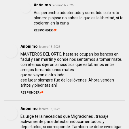
Anónimo
febrero 16, 2025
Vos peroncho adoctrinado y sometido culo roto
planero piojoso no sabes lo que es la libertad, si te
cogieron en la cuna
RESPONDER
Anónimo
febrero 15, 2025
MANTEROS DEL ORTO, hasta se ocupan los bancos en
fadul y san martin y donde nos sentamos a tomar mate.
correte nos dijeron a nosotros que estabamos entre
amigos tomando unos mates..
que se vayan a otro lado.
ese lugar siempre fue de los jóvenes. Ahora venden
aritos y piedritas ahí.
RESPONDER
Anónimo
febrero 15, 2025
Es urge te la necesidad que Migraciones , trabaje
activamente para detectar indocumentados, y
deportarlos, si corresponde. Tambien se debe investigar