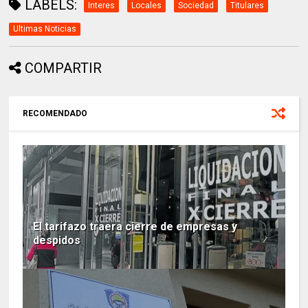
LABELS:
Interes
Locales
Sociedad
Titulares
Ultimas Noticias
COMPARTIR
RECOMENDADO
El tarifazo traera cierre de empresas y
despidos