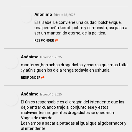
Anónimo
febrero 15, 2025
El si sabe. Le conviene una ciudad, bolchevique,
una pequeña kicilof, pobre y comunista, asi pasa a
ser un mantenido eterno, de la politica.
RESPONDER
Anónimo
febrero 15, 2025
manteros ,borrachos drogadictos y chorros que mas falta
; y aún siguen los d ela renga todavia en ushuaia
RESPONDER
Anónimo
febrero 15, 2025
El único responsable es el drogón del intendente que los
dejo entrar cuando trajo al conjunto ese y estos
malvivientes mugrientos drogadictos se quedaron.
Vagos de mierda.
Los vamos a sacar a patadas al igual que al gobernador y
al intendente