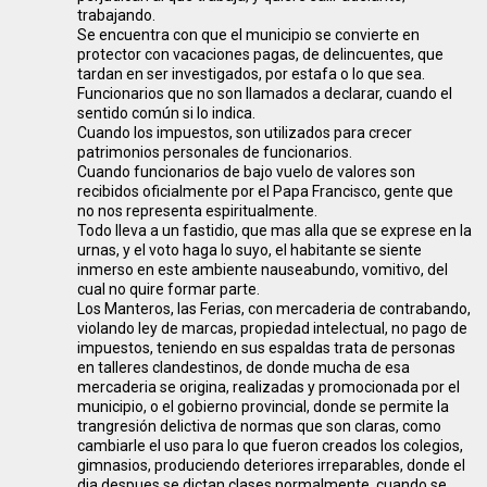
trabajando.
Se encuentra con que el municipio se convierte en
protector con vacaciones pagas, de delincuentes, que
tardan en ser investigados, por estafa o lo que sea.
Funcionarios que no son llamados a declarar, cuando el
sentido común si lo indica.
Cuando los impuestos, son utilizados para crecer
patrimonios personales de funcionarios.
Cuando funcionarios de bajo vuelo de valores son
recibidos oficialmente por el Papa Francisco, gente que
no nos representa espiritualmente.
Todo lleva a un fastidio, que mas alla que se exprese en la
urnas, y el voto haga lo suyo, el habitante se siente
inmerso en este ambiente nauseabundo, vomitivo, del
cual no quire formar parte.
Los Manteros, las Ferias, con mercaderia de contrabando,
violando ley de marcas, propiedad intelectual, no pago de
impuestos, teniendo en sus espaldas trata de personas
en talleres clandestinos, de donde mucha de esa
mercaderia se origina, realizadas y promocionada por el
municipio, o el gobierno provincial, donde se permite la
trangresión delictiva de normas que son claras, como
cambiarle el uso para lo que fueron creados los colegios,
gimnasios, produciendo deteriores irreparables, donde el
dia despues se dictan clases normalmente, cuando se