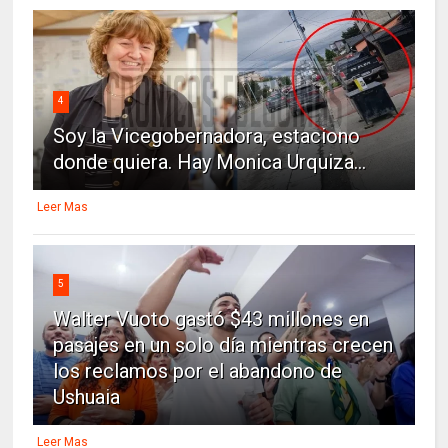
4
Soy la Vicegobernadora, estaciono
donde quiera. Hay Monica Urquiza...
Leer Mas
5
Walter Vuoto gastó $43 millones en
pasajes en un solo día mientras crecen
los reclamos por el abandono de
Ushuaia
Leer Mas