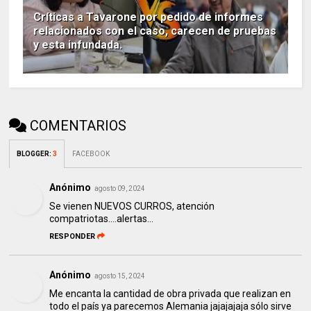
Críticas a Tavarone por pedido de informes
relacionados con el caso, carecen de pruebas
y esta infundada.
COMENTARIOS
BLOGGER
:
3
FACEBOOK
Anónimo
agosto 09, 2024
Se vienen NUEVOS CURROS, atención
compatriotas....alertas...
RESPONDER
Anónimo
agosto 15, 2024
Me encanta la cantidad de obra privada que realizan en
todo el país ya parecemos Alemania jajajajaja sólo sirve