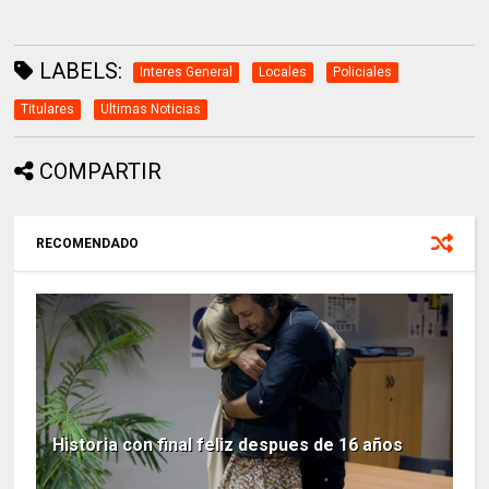
LABELS:
Interes General
Locales
Policiales
Titulares
Ultimas Noticias
COMPARTIR
RECOMENDADO
Historia con final feliz despues de 16 años