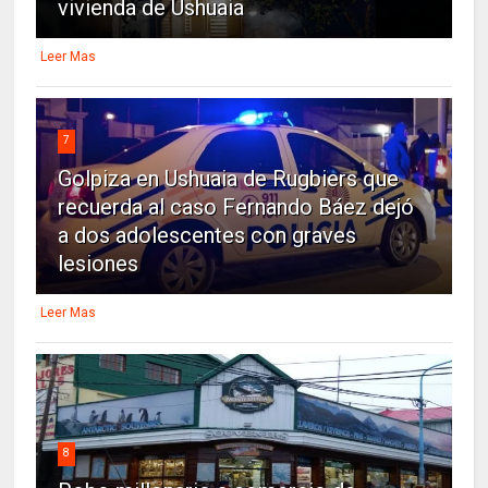
vivienda de Ushuaia
Leer Mas
7
Golpiza en Ushuaia de Rugbiers que
recuerda al caso Fernando Báez dejó
a dos adolescentes con graves
lesiones
Leer Mas
8