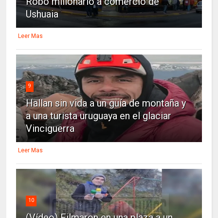
Robo millonario a comercio de
Ushuaia
Leer Mas
9
Hallan sin vida a un guía de montaña y
a una turista uruguaya en el glaciar
Vinciguerra
Leer Mas
10
(Vídeo) Filmaron en una plaza a un