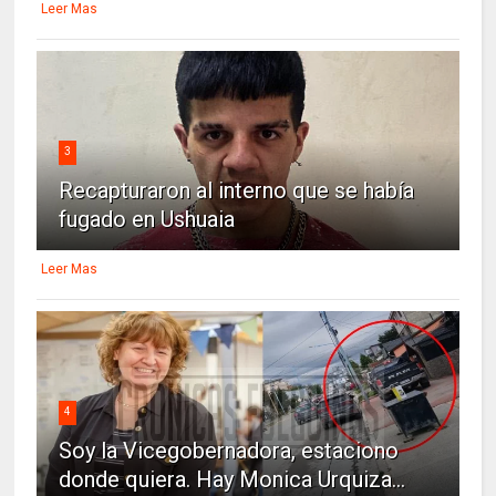
Leer Mas
3
Recapturaron al interno que se había
fugado en Ushuaia
Leer Mas
4
Soy la Vicegobernadora, estaciono
donde quiera. Hay Monica Urquiza...