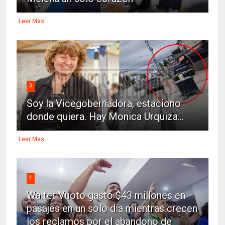
Leer Mas
3
Soy la Vicegobernadora, estaciono
donde quiera. Hay Monica Urquiza...
Leer Mas
4
Walter Vuoto gastó $43 millones en
pasajes en un solo día mientras crecen
los reclamos por el abandono de