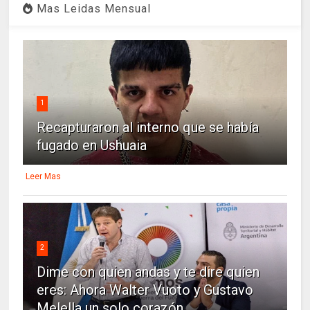
Mas Leidas Mensual
1
Recapturaron al interno que se había
fugado en Ushuaia
Leer Mas
2
Dime con quien andas y te dire quien
eres: Ahora Walter Vuoto y Gustavo
Melella un solo corazón