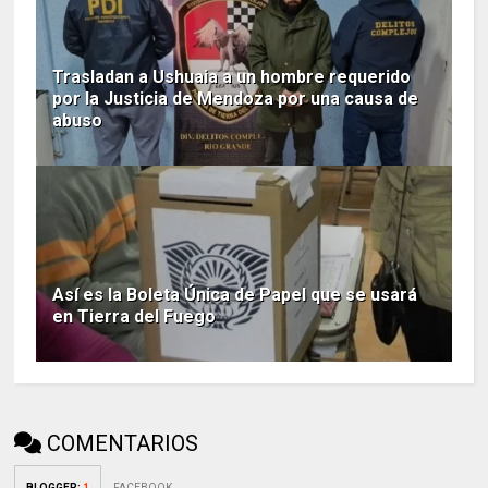
Trasladan a Ushuaia a un hombre requerido
por la Justicia de Mendoza por una causa de
abuso
Así es la Boleta Única de Papel que se usará
en Tierra del Fuego
COMENTARIOS
BLOGGER
:
1
FACEBOOK