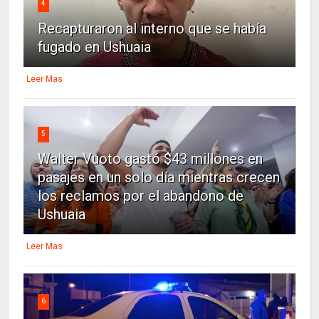
4
Recapturaron al interno que se había
fugado en Ushuaia
Leer Mas
5
Walter Vuoto gastó $43 millones en
pasajes en un solo día mientras crecen
los reclamos por el abandono de
Ushuaia
Leer Mas
6