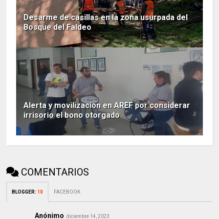
Desarme de casillas en la zona usurpada del
Bosque del Faldeo
Alerta y movilizacion en AREF por considerar
irrisorio el bono otorgado
COMENTARIOS
BLOGGER
:
10
FACEBOOK
Anónimo
diciembre 14, 2023