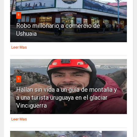
8
Robo millonario a comercio de
Ushuaia
Leer Mas
9
Hallan sin vida a un guía de montaña y
a una turista uruguaya en el glaciar
Vinciguerra
Leer Mas