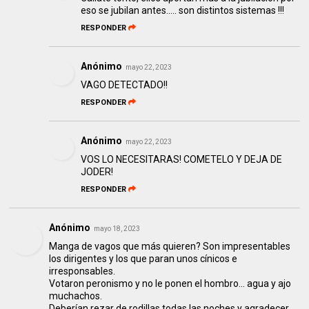
eso se jubilan antes..... son distintos sistemas !!!
RESPONDER
Anónimo
mayo 22, 2023
VAGO DETECTADO!!
RESPONDER
Anónimo
mayo 22, 2023
VOS LO NECESITARAS! COMETELO Y DEJA DE
JODER!
RESPONDER
Anónimo
mayo 18, 2023
Manga de vagos que más quieren? Son impresentables
los dirigentes y los que paran unos cínicos e
irresponsables.
Votaron peronismo y no le ponen el hombro... agua y ajo
muchachos.
Deberían rezar de rodillas todas las noches y agradecer