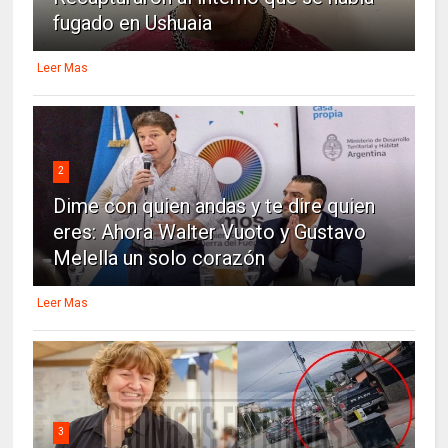
fugado en Ushuaia
Leer Mas
2
Dime con quien andas y te dire quien
eres: Ahora Walter Vuoto y Gustavo
Melella un solo corazón
Leer Mas
3