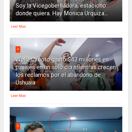
Soy la Vicegobernadora, estaciono
donde quiera. Hay Monica Urquiza...
Leer Mas
4
Walter Vuoto gastó $43 millones en
pasajes en un solo día mientras crecen
los reclamos por el abandono de
Ushuaia
Leer Mas
5