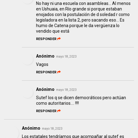
No hay ni una escuela con asambleas... Al menos
en Ushuaia, en Río grande si porque estaban
enojados con la postulación de d soledad r como
legisladora en la lista 2, pero sacando eso... Es
humo de Catena porque le da vergüenza lo
vendido que está
RESPONDER
Anónimo
mayo 18, 2023
Vagos
RESPONDER
Anónimo
mayo 18, 2023
Sutef los q se dicen democráticos pero actúan
como autoritarios.... !!!!
RESPONDER
Anónimo
mayo 18, 2023
Los estatales tendríamos que acompañar al sutef es