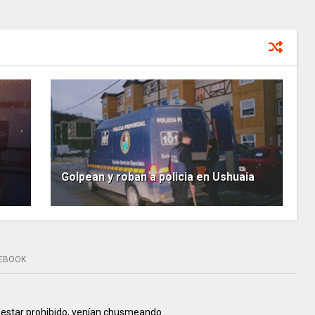
Golpean y roban a policia en Ushuaia
EBOOK
a estar prohibido, venían chusmeando