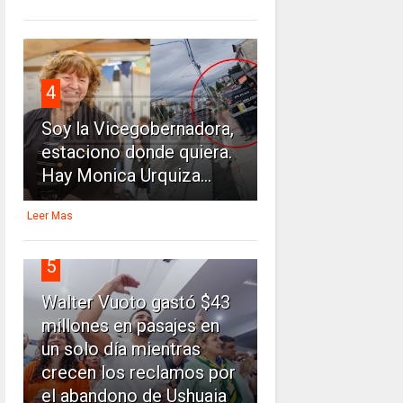
4
Soy la Vicegobernadora,
estaciono donde quiera.
Hay Monica Urquiza...
Leer Mas
5
Walter Vuoto gastó $43
millones en pasajes en
un solo día mientras
crecen los reclamos por
el abandono de Ushuaia