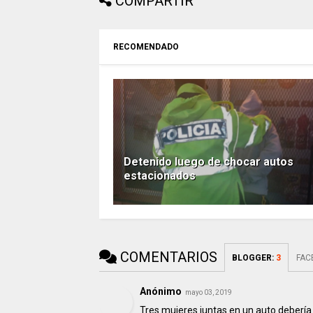
COMPARTIR
RECOMENDADO
Detenido luego de chocar autos
estacionados
COMENTARIOS
BLOGGER
:
3
FAC
Anónimo
mayo 03, 2019
Tres mujeres juntas en un auto deberí