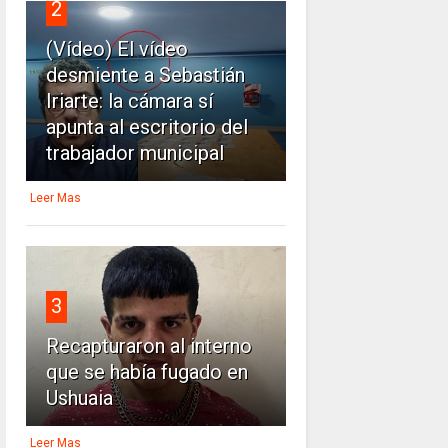
2
(Vídeo) El vídeo
desmiente a Sebastián
Iriarte: la cámara sí
apunta al escritorio del
trabajador municipal
Leer Mas
3
Recapturaron al interno
que se había fugado en
Ushuaia
Leer Mas