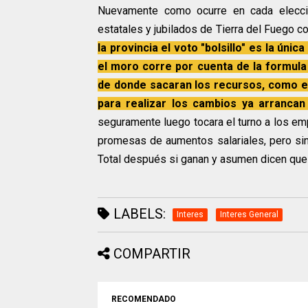
Nuevamente como ocurre en cada elecci
estatales y jubilados de Tierra del Fuego
la provincia el voto "bolsillo" es la úni
el moro corre por cuenta de la formula
de donde sacaran los recursos, como es
para realizar los cambios ya arrancan
seguramente luego tocara el turno a los em
promesas de aumentos salariales, pero sin 
Total después si ganan y asumen dicen que 
LABELS:
Interes
Interes General
COMPARTIR
RECOMENDADO