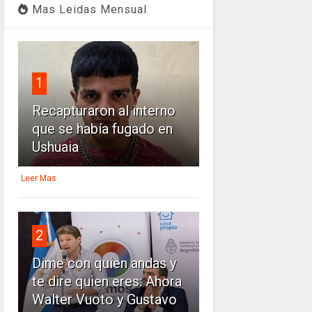
Mas Leidas Mensual
1
Recapturaron al interno
que se había fugado en
Ushuaia
Leer Mas
2
Dime con quien andas y
te dire quien eres: Ahora
Walter Vuoto y Gustavo