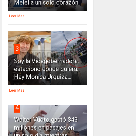
Melella un solo corazón
Leer Mas
3
Soy la Vicegobernadora,
estaciono donde quiera.
Hay Monica Urquiza...
Leer Mas
4
Walter Vuoto gastó $43
millones en pasajes en
un solo día mientras