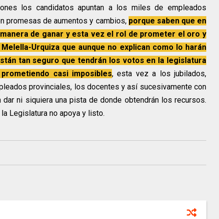
ones los candidatos apuntan a los miles de empleados
 con promesas de aumentos y cambios,
porque saben que en
ca manera de ganar y esta vez el rol de prometer el oro y
 Melella-Urquiza que aunque no explican como lo harán
tán tan seguro que tendrán los votos en la legislatura
 prometiendo casi imposibles
, esta vez a los jubilados,
pleados provinciales, los docentes y así sucesivamente con
dar ni siquiera una pista de donde obtendrán los recursos.
la Legislatura no apoya y listo.