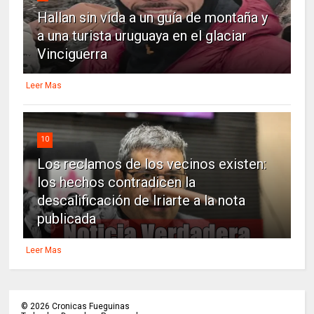
Hallan sin vida a un guía de montaña y
a una turista uruguaya en el glaciar
Vinciguerra
Leer Mas
10
Los reclamos de los vecinos existen:
los hechos contradicen la
descalificación de Iriarte a la nota
publicada
Leer Mas
©
2026
Cronicas Fueguinas