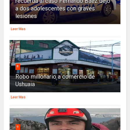
recuerda al caso Fernando Báez dejó
a dos adolescentes con graves
lesiones
Leer Mas
8
Robo millonario a comercio de
Ushuaia
Leer Mas
9