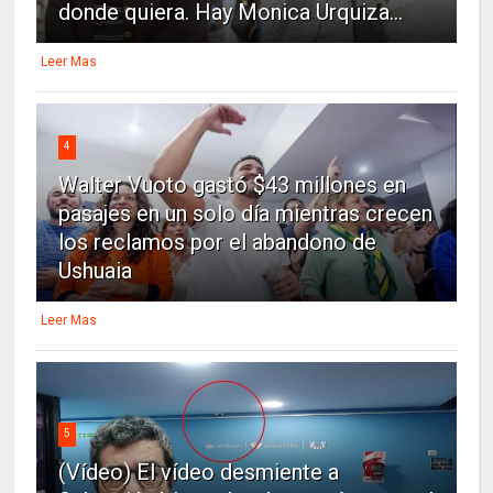
donde quiera. Hay Monica Urquiza...
Leer Mas
4
Walter Vuoto gastó $43 millones en
pasajes en un solo día mientras crecen
los reclamos por el abandono de
Ushuaia
Leer Mas
5
(Vídeo) El vídeo desmiente a