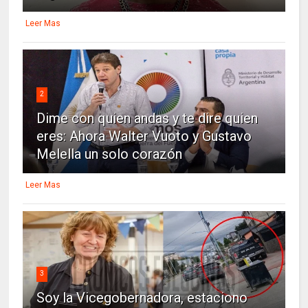
Leer Mas
2
Dime con quien andas y te dire quien
eres: Ahora Walter Vuoto y Gustavo
Melella un solo corazón
Leer Mas
3
Soy la Vicegobernadora, estaciono