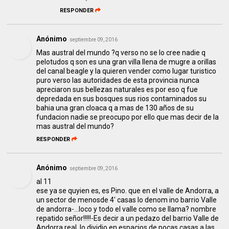
RESPONDER
Anónimo
septiembre 09, 2016
Mas austral del mundo ?q verso no se lo cree nadie q
pelotudos q son es una gran villa llena de mugre a orillas
del canal beagle y la quieren vender como lugar turistico
puro verso las autoridades de esta provincia nunca
apreciaron sus bellezas naturales es por eso q fue
depredada en sus bosques sus rios contaminados su
bahia una gran cloaca q a mas de 130 años de su
fundacion nadie se preocupo por ello que mas decir de la
mas austral del mundo?
RESPONDER
Anónimo
septiembre 09, 2016
al 11
ese ya se quyien es, es Pino. que en el valle de Andorra, a
un sector de menosde 4' casas lo denom ino barrio Valle
de andorra-...loco y todo el valle como se llama? nombre
repatido señor!!!!!-Es decir a un pedazo del barrio Valle de
Andorra real, lo dividio en espacios de pocas casas a las