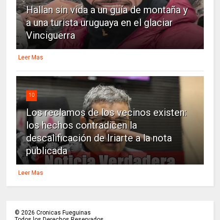
Hallan sin vida a un guía de montaña y
a una turista uruguaya en el glaciar
Vinciguerra
Leer Mas
10
Los reclamos de los vecinos existen:
los hechos contradicen la
descalificación de Iriarte a la nota
publicada
Leer Mas
©
2026
Cronicas Fueguinas
Todos los Derechos Reservados