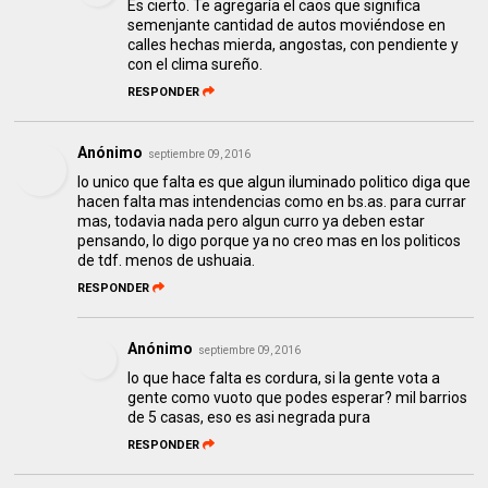
Es cierto. Te agregaría el caos que significa
semenjante cantidad de autos moviéndose en
calles hechas mierda, angostas, con pendiente y
con el clima sureño.
RESPONDER
Anónimo
septiembre 09, 2016
lo unico que falta es que algun iluminado politico diga que
hacen falta mas intendencias como en bs.as. para currar
mas, todavia nada pero algun curro ya deben estar
pensando, lo digo porque ya no creo mas en los politicos
de tdf. menos de ushuaia.
RESPONDER
Anónimo
septiembre 09, 2016
lo que hace falta es cordura, si la gente vota a
gente como vuoto que podes esperar? mil barrios
de 5 casas, eso es asi negrada pura
RESPONDER