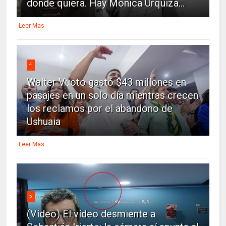
donde quiera. Hay Monica Urquiza...
Leer Mas
4
Walter Vuoto gastó $43 millones en
pasajes en un solo día mientras crecen
los reclamos por el abandono de
Ushuaia
Leer Mas
5
(Vídeo) El vídeo desmiente a