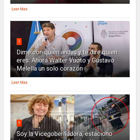
Leer Mas
2
Dime con quien andas y te dire quien
eres: Ahora Walter Vuoto y Gustavo
Melella un solo corazón
Leer Mas
3
Soy la Vicegobernadora, estaciono