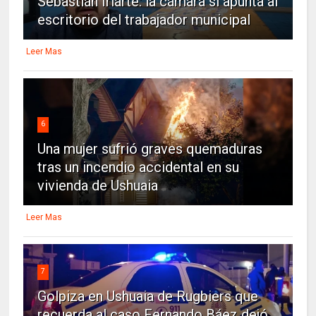
Sebastián Iriarte: la cámara sí apunta al
escritorio del trabajador municipal
Leer Mas
6
Una mujer sufrió graves quemaduras
tras un incendio accidental en su
vivienda de Ushuaia
Leer Mas
7
Golpiza en Ushuaia de Rugbiers que
recuerda al caso Fernando Báez dejó