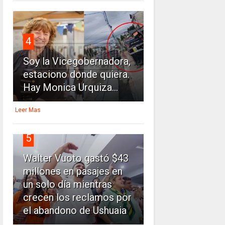
4
Soy la Vicegobernadora,
estaciono donde quiera.
Hay Monica Urquiza...
Leer Mas
5
Walter Vuoto gastó $43
millones en pasajes en
un solo día mientras
crecen los reclamos por
el abandono de Ushuaia